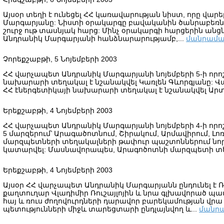
Այսօր տեղի է ունեցել ՀՀ կառավարության նիստ, որը վար
Մարգարյանը: Նիստի օրակարգը բավականին ծանրաբեռնվա
շուրջ ութ տասնյակ հարց: Մինչ օրակարգի հարցերին անց
Անդրանիկ Մարգարյանի հանձնարարությամբ,...
մանրամա
Չորեքշաբթի, 5 Նոյեմբերի 2003
ՀՀ վարչապետ Անդրանիկ Մարգարյանի նոյեմբերի 5-ի որ
նախարարի տեղակալ է նշանակվել Կառլեն Գևորգյանը: Վ
ՀՀ էներգետիկայի նախարարի տեղակալ է նշանակվել Ար
Երեքշաբթի, 4 Նոյեմբերի 2003
ՀՀ վարչապետ Անդրանիկ Մարգարյանի նոյեմբերի 4-ի որ
5 մարզերում՝ Արագածոտնում, Շիրակում, Արմավիրում, Լոռ
մարզպետների տեղակալների թափուր պաշտոններում նոր
կատարվել: Մասնավորապես, Արագոծոտնի մարզպետի տեղ
Երեքշաբթի, 4 Նոյեմբերի 2003
Այսօր ՀՀ վարչապետ Անդրանիկ Մարգարյանն ընդունել է
քաղտուղար Վլադիմիր Ռուշայլոյին և նրա գլխավորած պա
հայ և ռուս ժողովուրդների դարավոր բարեկամության վրա
պետությունների միջև տարեցտարի ընդլայնվող և...
մանրա