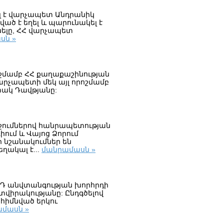
ել է վարչապետ Անդրանիկ
ծ է եղել և պարունակել է
նելը, ՀՀ վարչապետ
սն »
ոշմամբ ՀՀ քաղաքաշինության
արչապետի մեկ այլ որոշմամբ
տակ Դավթյանը:
ոշումներով հանրապետության
իում և Վայոց Ձորում
 նշանակումներ են
ակալ է...
մանրամասն »
 ՌԴ անվտանգության խորհրդի
տվիրակությանը: Ընդգծելով
 հիմնված երկու
մասն »