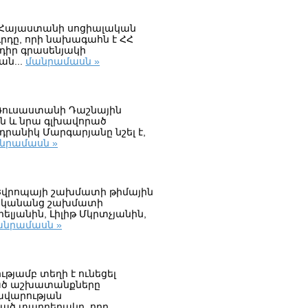
է Հայաստանի սոցիալական
ւրդը, որի նախագահն է ՀՀ
ադիր գրասենյակի
ան...
մանրամասն »
 Ռուսաստանի Դաշնային
ին և նրա գլխավորած
դրանիկ Մարգարյանը նշել է,
նրամասն »
 Եվրոպայի շախմատի թիմային
նի կանանց շախմատի
լյանին, Լիլիթ Մկրտչյանին,
անրամասն »
յամբ տեղի է ունեցել
ած աշխատանքները
ավարության
ած տարբերակը, որը