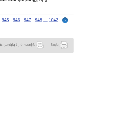
·
945
·
946
·
947
·
948
…
1042
·
Ուղարկել էլ. փոստին
Տպել