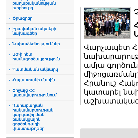
քաղաքականության
խորհուրդ
Ծրագրեր
Իրավական ակտերի
նախագծեր
Նախաձեռնություններ
Վարչապետ Հո
ԱԺ-ի հետ
նախարարությ
համագործակցություն
ամյա գործու
Պատմական ակնարկ
միջոցառմանը
Հայաստանի մասին
Հրանուշ Հակո
կատարել նախ
Շրջայց ՀՀ
կառավարությունում
աշխատակազմ
Ղարաբաղյան
հակամարտության
կարգավորման
բանակցային
գործընթացի
փաստաթղթեր