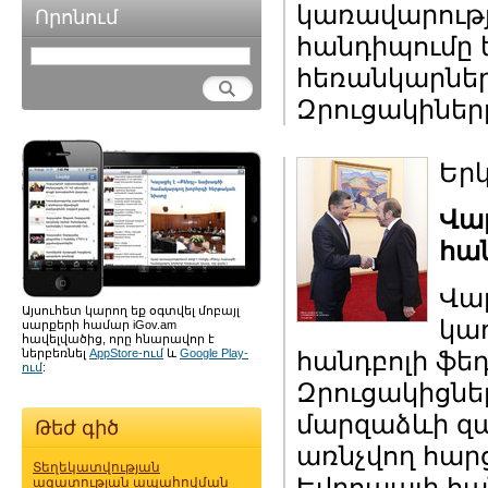
կառավարությ
Որոնում
հանդիպումը 
հեռանկարներ
Զրուցակիները
Երկ
Վա
հա
Վա
Այսուհետ կարող եք օգտվել մոբայլ
կառ
սարքերի համար iGov.am
հավելվածից, որը հնարավոր է
ներբեռնել
AppStore-ում
և
Google Play-
հանդբոլի ֆե
ում
:
Զրուցակիցներ
մարզաձևի զ
Թեժ գիծ
առնչվող հար
Տեղեկատվության
Եվրոպայի հան
ազատության ապահովման