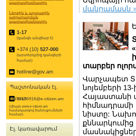
պատասխանատու
մանրամասն 
Ներքին և արտաքին
ազդարարման
պատասխանատու
Ե
1-17
(զանգն անվճար է)
+374 (10)
527-000
(արտերկրից զանգերի
համար)
տարբեր ոլոր
hotline@gov.am
Վարչապետ Տի
նոյեմբերի 13-
Պաշտոնական էլ.
Հայաստանի ա
փոստ
39136916@e-citizen.am
հիմնադրամի 
(միայն www.e-citizen.am
համակարգով ծանուցումների
նիստը: Նախո
համար)
քննարկումից
Էլ. կառավարում
մասնակիցներ