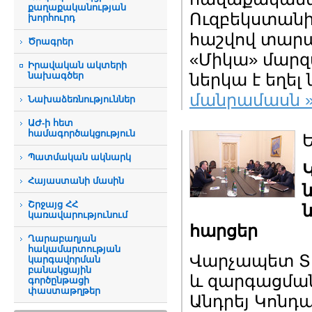
քաղաքականության
Ուզբեկստանի
խորհուրդ
հաշվով տարա
Ծրագրեր
«Միկա» մարզ
Իրավական ակտերի
նախագծեր
ներկա է եղել
մանրամասն 
Նախաձեռնություններ
ԱԺ-ի հետ
համագործակցություն
Ե
Պատմական ակնարկ
Հայաստանի մասին
Շրջայց ՀՀ
կառավարությունում
հարցեր
Ղարաբաղյան
հակամարտության
Վարչապետ Տի
կարգավորման
բանակցային
և զարգացման
գործընթացի
փաստաթղթեր
Անդրեյ Կոնդակ