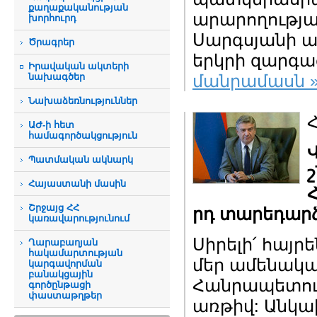
քաղաքականության
արարողությ
խորհուրդ
Սարգսյանի ա
Ծրագրեր
երկրի զարգաց
Իրավական ակտերի
նախագծեր
մանրամասն 
Նախաձեռնություններ
ԱԺ-ի հետ
համագործակցություն
Պատմական ակնարկ
Հայաստանի մասին
Շրջայց ՀՀ
րդ տարեդար
կառավարությունում
Սիրելի՛ հայր
Ղարաբաղյան
հակամարտության
մեր ամենակ
կարգավորման
բանակցային
Հանրապետու
գործընթացի
փաստաթղթեր
առթիվ: Անկա