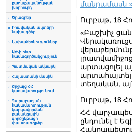
մանրամասն 
քաղաքականության
խորհուրդ
Ծրագրեր
Ուրբաթ, 18 Հ
Իրավական ակտերի
«Բաշխիչ ցան
նախագծեր
Վերակառուց
Նախաձեռնություններ
վերաբերմուն
ԱԺ-ի հետ
համագործակցություն
լրատվամիջոցն
արտացոլել ա
Պատմական ակնարկ
արտահայտել է
Հայաստանի մասին
տեղական, այն
Շրջայց ՀՀ
կառավարությունում
Ուրբաթ, 18 Հ
Ղարաբաղյան
հակամարտության
կարգավորման
ՀՀ վարչապետ
բանակցային
գործընթացի
ընդունել է 
փաստաթղթեր
Հանրապետու