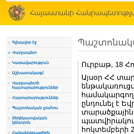
Պաշտոնակա
Գլխավոր էջ
Վարչապետ
Կառավարություն
Ուրբաթ, 18 Հ
Աշխատակազմ
Այսօր ՀՀ տա
Վարչապետի
ենթակառուցվ
հայտարարություններ
համակարգող
Հայտարարություններ
ընդունել է 
Պաշտոնական լրահոս
տարածքային 
Տեղեկատվական
պատվիրակութ
կենտրոն
հոկտեմբերի 2
Հակակոռուպցիոն