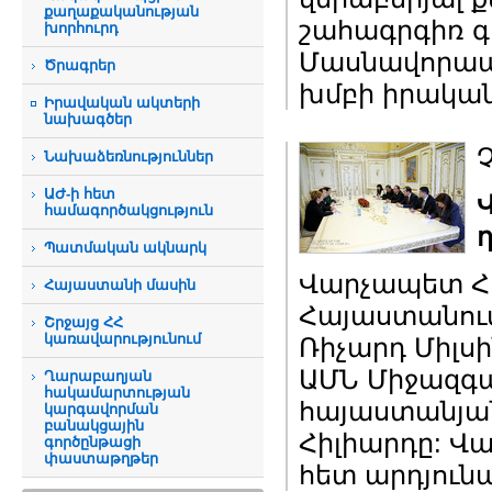
քաղաքականության
շահագրգիռ գ
խորհուրդ
Մասնավորապ
Ծրագրեր
խմբի իրական
Իրավական ակտերի
նախագծեր
Չ
Նախաձեռնություններ
ԱԺ-ի հետ
համագործակցություն
Պատմական ակնարկ
Վարչապետ Հո
Հայաստանի մասին
Հայաստանում
Շրջայց ՀՀ
կառավարությունում
Ռիչարդ Միլսի
ԱՄՆ Միջազգա
Ղարաբաղյան
հակամարտության
հայաստանյան
կարգավորման
բանակցային
Հիլիարդը: Վ
գործընթացի
փաստաթղթեր
հետ արդյուն