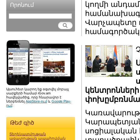
կողմի անդամ
Որոնում
համանախագա
Վարչապետը ո
համագործակց
կենտրոնների
Այսուհետ կարող եք օգտվել մոբայլ
սարքերի համար iGov.am
փոխըմբռնման
հավելվածից, որը հնարավոր է
ներբեռնել
AppStore-ում
և
Google Play-
ում
:
Կառավարությ
Կարապետյան
Թեժ գիծ
սոցիալական 
Տեղեկատվության
տարածքային
ազատության ապահովման