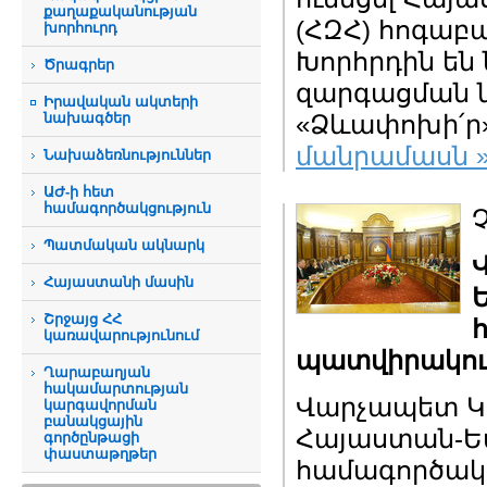
քաղաքականության
(ՀԶՀ) հոգաբ
խորհուրդ
Խորհրդին են 
Ծրագրեր
զարգացման 
Իրավական ակտերի
նախագծեր
«Ձևափոխի՛ր» 
մանրամասն 
Նախաձեռնություններ
ԱԺ-ի հետ
համագործակցություն
Պատմական ակնարկ
Հայաստանի մասին
Շրջայց ՀՀ
կառավարությունում
պատվիրակու
Ղարաբաղյան
հակամարտության
Վարչապետ Կա
կարգավորման
բանակցային
Հայաստան-Ե
գործընթացի
փաստաթղթեր
համագործակ