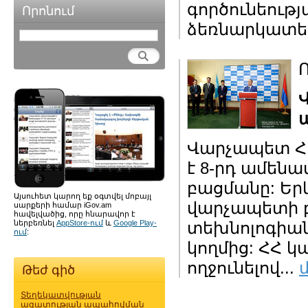
գործունեութ
Որոնում
ձեռնարկատեր
Ո
Վարչապետ Հո
է 8-րդ ամենա
բացմանը: Երկ
Այսուհետ կարող եք օգտվել մոբայլ
վարչապետի բ
սարքերի համար iGov.am
հավելվածից, որը հնարավոր է
ներբեռնել
AppStore-ում
և
Google Play-
տեխնոլոգիան
ում
:
կողմից: ՀՀ 
ողջունելով...
Թեժ գիծ
Տեղեկատվության
ազատության ապահովման