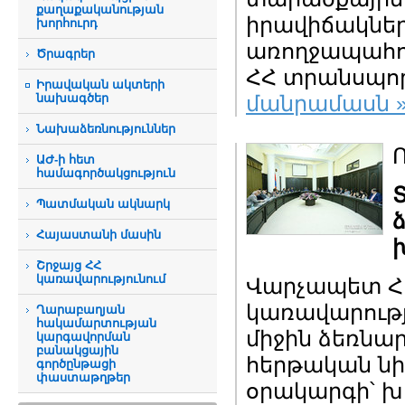
քաղաքականության
իրավիճակներ
խորհուրդ
առողջապահու
Ծրագրեր
ՀՀ տրանսպո
Իրավական ակտերի
նախագծեր
մանրամասն 
Նախաձեռնություններ
Ո
ԱԺ-ի հետ
համագործակցություն
Տ
Պատմական ակնարկ
Հայաստանի մասին
Շրջայց ՀՀ
կառավարությունում
Վարչապետ Հո
կառավարությո
Ղարաբաղյան
հակամարտության
միջին ձեռնա
կարգավորման
բանակցային
հերթական ն
գործընթացի
փաստաթղթեր
օրակարգի՝ խո