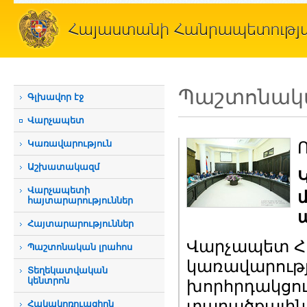
Պաշտոնակա
Գլխավոր էջ
Վարչապետ
Կառավարություն
Ո
Աշխատակազմ
Վարչապետի
հայտարարություններ
Հայտարարություններ
Վարչապետ Հո
Պաշտոնական լրահոս
կառավարությո
Տեղեկատվական
կենտրոն
խորհրդակցութ
տարածքային
Հակակոռուպցիոն