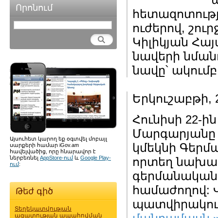
Որոնում
հետազոտությ
ուժերով, շու
Կիլիկյան Հա
նավերի նման
նավը՝ ակում
Երկուշաբթի, 2
Հունիսի 22-
Մարգարյանը 
Այսուհետ կարող եք օգտվել մոբայլ
կմեկնի Գերմ
սարքերի համար iGov.am
հավելվածից, որը հնարավոր է
ներբեռնել
AppStore-ում
և
Google Play-
որտեղ նախատ
ում
:
գերմանական
համաժողով:
Թեժ գիծ
պատվիրակութ
Տեղեկատվության
ազատության ապահովման