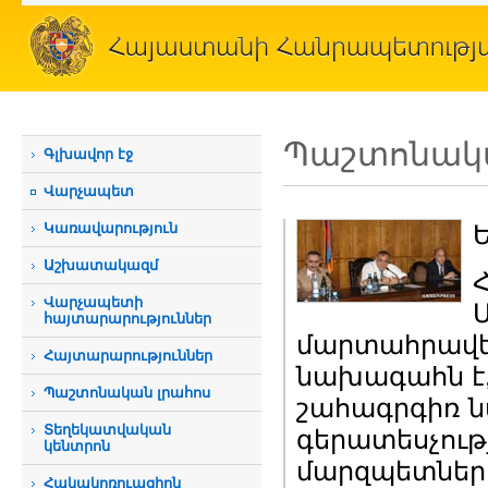
Պաշտոնակա
Գլխավոր էջ
Վարչապետ
Կառավարություն
Ե
Աշխատակազմ
Վարչապետի
հայտարարություններ
մարտահրավե
Հայտարարություններ
նախագահն է, 
Պաշտոնական լրահոս
շահագրգիռ ն
Տեղեկատվական
գերատեսչութ
կենտրոն
մարզպետների
Հակակոռուպցիոն