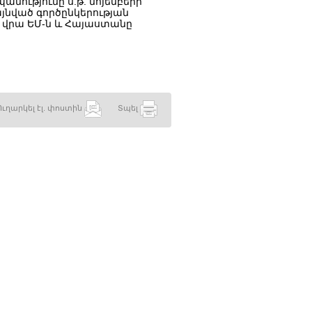
նությունը ս.թ. նոյեմբերի
այնված գործընկերության
ն վրա ԵՄ-ն և Հայաստանը
Ուղարկել էլ. փոստին
Տպել