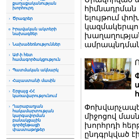
քաղաքականության
հիմնադրման 
խորհուրդ
ելույթում փո
Ծրագրեր
կազմակերպու
Իրավական ակտերի
նախագծեր
խաղաղության
ամրապնդման հ
Նախաձեռնություններ
ԱԺ-ի հետ
համագործակցություն
Պատմական ակնարկ
Հայաստանի մասին
Շրջայց ՀՀ
կառավարությունում
Փոխվարչապե
Ղարաբաղյան
հակամարտության
միջոցով մաս
կարգավորման
բանակցային
խորհրդի հեր
գործընթացի
փաստաթղթեր
ընդգրկված է