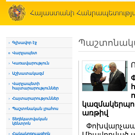
Պաշտոնակա
Գլխավոր էջ
Վարչապետ
Կառավարություն
Աշխատակազմ
Վարչապետի
հայտարարություններ
Հայտարարություններ
կազմակերպու
Պաշտոնական լրահոս
առթիվ
Տեղեկատվական
կենտրոն
Փոխվարչապետ
Միավորված 
Հակակոռուպցիոն