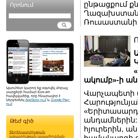
ընթացքում ք
Որոնում
Ղազախստանի
Ռուսաստանի Դ
ակումբ»-ի ա
Այսուհետ կարող եք օգտվել մոբայլ
Վարչապետի 
սարքերի համար iGov.am
հավելվածից, որը հնարավոր է
ներբեռնել
AppStore-ում
և
Google Play-
Հարությունյա
ում
:
«Երիտասարդ
անդամներին: 
Թեժ գիծ
հյուրերին, 
Տեղեկատվության
համակարգի գ
ազատության ապահովման