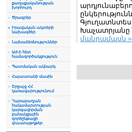
քաղաքականության
արդյունաբերո
խորհուրդ
ընկերություն
Ծրագրեր
Գյուղատնտես
Իրավական ակտերի
Խաչատրյանը ն
նախագծեր
մանրամասն »
Նախաձեռնություններ
ԱԺ-ի հետ
համագործակցություն
Պատմական ակնարկ
Հայաստանի մասին
Շրջայց ՀՀ
կառավարությունում
Ղարաբաղյան
հակամարտության
կարգավորման
բանակցային
գործընթացի
փաստաթղթեր