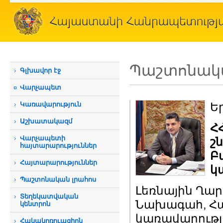
Պաշտոնակա
Գլխավոր էջ
Վարչապետ
Կառավարություն
Ե
Աշխատակազմ
Հ
Վարչապետի
շ
հայտարարություններ
Բ
Հայտարարություններ
կ
Պաշտոնական լրահոս
Լեռնային Ղա
Տեղեկատվական
Նախագահ, Հ
կենտրոն
կառավարությ
Հակակոռուպցիոն