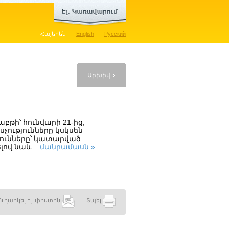
Հայերեն
English
Русский
Արխիվ
թի՝ հունվարի 21-ից,
չությունները կսկսեն
թյունները՝ կատարված
ով նաև...
մանրամասն »
Ուղարկել էլ. փոստին
Տպել