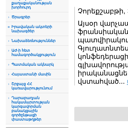
քաղաքականության
խորհուրդ
Չորեքշաբթի, 
Ծրագրեր
Այսօր վարչա
Իրավական ակտերի
ֆրանսիական 
նախագծեր
պատվիրակու
Նախաձեռնություններ
Գյուղատնտես
ԱԺ-ի հետ
համագործակցություն
կոնֆեդերացի
գլխավորությա
Պատմական ակնարկ
իրականացնել
Հայաստանի մասին
վստահված...
Շրջայց ՀՀ
կառավարությունում
Ղարաբաղյան
հակամարտության
կարգավորման
բանակցային
գործընթացի
փաստաթղթեր