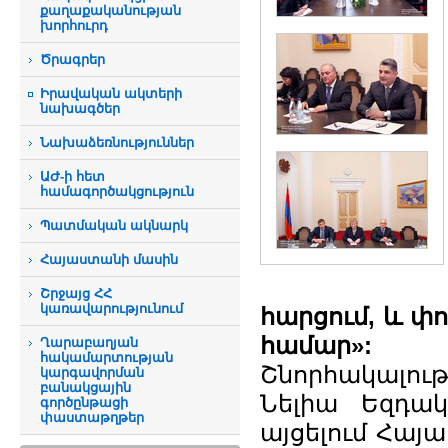
քաղաքականության
խորհուրդ
Ծրագրեր
Իրավական ակտերի
նախագծեր
Նախաձեռնություններ
ԱԺ-ի հետ
համագործակցություն
Պատմական ակնարկ
Հայաստանի մասին
Շրջայց ՀՀ
կառավարությունում
հարցում, և փ
համար»:
Ղարաբաղյան
հակամարտության
Շնորհակալութ
կարգավորման
բանակցային
Նելիա Եզդակ
գործընթացի
փաստաթղթեր
այցելում Հայ