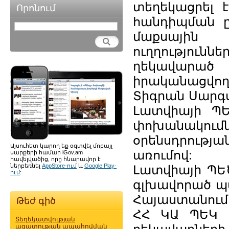
տեղեկացրել 
Որոնում
հանդիպման ը
մաքսային ո
ուղղությունն
ղեկավարած
իրականացվող
Տիգրան Սարգս
Լատվիայի ՊԵ
փոխանակումն 
օրենսդրությ
Այսուհետ կարող եք օգտվել մոբայլ
առումով:
սարքերի համար iGov.am
հավելվածից, որը հնարավոր է
ներբեռնել
AppStore-ում
և
Google Play-
Լատվիայի ՊԵ
ում
:
գլխավորած պ
Հայաստանում 
Թեժ գիծ
ՀՀ ԿԱ ՊԵԿ 
Տեղեկատվության
ազատության ապահովման