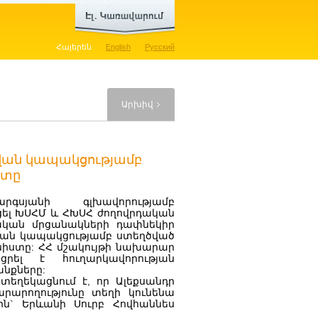
Հայերեն
English
Русский
Արխիվ
հվան կապակցությամբ
ստը
սյանի գլխավորությամբ
եցել ԽՍՀՄ և ՀԽՍՀ ժողովրդական
կան մրցանակների դափնեկիր
հվան կապակցությամբ ստեղծված
իստը: ՀՀ մշակույթի նախարար
ցրել է հուղարկավորության
քները:
եղեկացնում է, որ Ալեքսանդր
արարողությունը տեղի կունենա
0-ին` Երևանի Սուրբ Հովհաննես