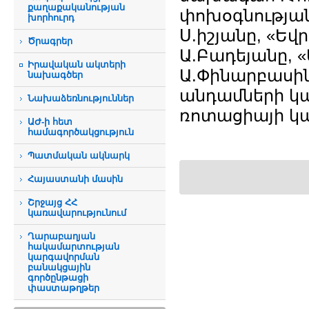
քաղաքականության
փոխօգնությա
խորհուրդ
Ս.իշյանը, «Եվ
Ծրագրեր
Ա.Բադեյանը, 
Իրավական ակտերի
Ա.Փինարբասին
նախագծեր
անդամների կա
Նախաձեռնություններ
ռոտացիայի կա
ԱԺ-ի հետ
համագործակցություն
Պատմական ակնարկ
Հայաստանի մասին
Շրջայց ՀՀ
կառավարությունում
Ղարաբաղյան
հակամարտության
կարգավորման
բանակցային
գործընթացի
փաստաթղթեր