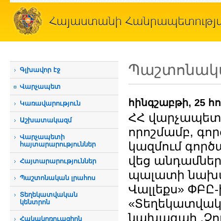
Պաշտոնակա
Գլխավոր էջ
Վարչապետ
հինգշաբթի, 25 հ
Կառավարություն
ՀՀ վարչապետ 
Աշխատակազմ
որոշմամբ, գո
Վարչապետի
կազմում գործ
հայտարարություններ
վեց անդամնե
Հայտարարություններ
պալատի նախա
Պաշտոնական լրահոս
Վալլեքս» ՓԲԸ-
Տեղեկատվական
«Տեղեկատվակա
կենտրոն
նախագահ .Չո
Հակակոռուպցիոն