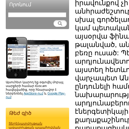
իրավունքով չի
Որոնում
անհրաժեշտութ
սխալ գործելա
կամ պետական 
այսօրվա ֆին
թալանված, ա
բեռը ուսած:
արդյունավետու
այստեղ հետևո
վարչապետ Ան
Այսուհետ կարող եք օգտվել մոբայլ
ընդունելի հա
սարքերի համար iGov.am
հավելվածից, որը հնարավոր է
նախարարությ
ներբեռնել
AppStore-ում
և
Google Play-
ում
:
արդյունաբերո
էներգետիկայի
Թեժ գիծ
քաղաքաշինութ
Տեղեկատվության
քաղաքացիակա
ազատության ապահովման