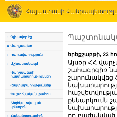
Պաշտոնակա
Գլխավոր էջ
Վարչապետ
երեքշաբթի, 23 հ
Կառավարություն
Այսօր ՀՀ վար
Աշխատակազմ
շահագրգիռ նա
Վարչապետի
շարունակվեց 
հայտարարություններ
նախարարությա
Հայտարարություններ
հաշվետվությա
Պաշտոնական լրահոս
քննարկումն շա
Տեղեկատվական
նախարարությո
կենտրոն
որ բաժանված է
Հակակոռուպցիոն