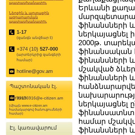
պատասխանատու
Երևանի քաղ
Ներքին և արտաքին
մարզպետարանն
ազդարարման
պատասխանատու
ֆինանսների և
1-17
ներկայացնել 
(զանգն անվճար է)
2000թ. տարեկ
+374 (10)
527-000
ֆինանսական 
(արտերկրից զանգերի
ֆինանսների և
համար)
մշակված ձևե
hotline@gov.am
ֆինանսների և
հանձնարարվեց
Պաշտոնական էլ.
նախարարությո
փոստ
39136916@e-citizen.am
ներկայացնել ը
(միայն www.e-citizen.am
համակարգով ծանուցումների
ֆինանսատնտե
համար)
համար մշակվա
Էլ. կառավարում
ֆինանսների 