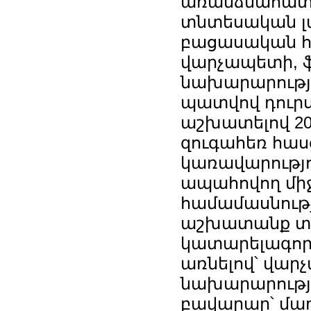
առանձնահատկ
տնտեսական լա
բացասական հ
վարչապետի, ֆ
նախարարությ
պատվով դուրս
աշխատելով 20
զուգահեռ հասց
կառավարությո
ապահովող միջ
համամասնությ
աշխատանք տա
կատարելագործ
առնելով՝ վար
նախարարությա
բավարար՝ մա