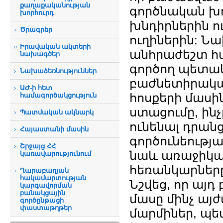
քաղաքականության
գործնական խ
խորհուրդ
խնդիրներին ո
Ծրագրեր
ուղիներին: 
Իրավական ակտերի
անհրաժեշտ հ
նախագծեր
գործող պետա
Նախաձեռնություններ
բաժնետիրակա
ԱԺ-ի հետ
հոսքերի մաս
համագործակցություն
ստացումը, ին
Պատմական ակնարկ
ունենալ դրա
Հայաստանի մասին
գործունեությա
Շրջայց ՀՀ
նաև առաջիկա
կառավարությունում
հեռանկարները
Ղարաբաղյան
հակամարտության
Նշվեց, որ այդ
կարգավորման
բանակցային
մասը մինչ այ
գործընթացի
փաստաթղթեր
մարմիներ, պե