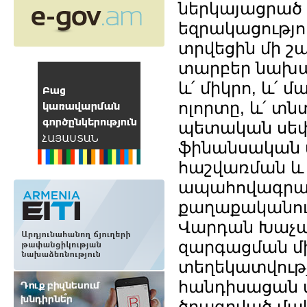
ներկայացրած 
եզրակացությո
տրվեցին մի շ
տարբեր նախար
և՛ միկրո, և՛
ոլորտը, և՛ տ
պետական սեփ
ֆինանսական 
հաշվառման և 
ապահովագրա
քաղաքականու
Վարդան Խաչատ
զարգացման մի
տեղեկատվութ
հանդիսացան 
ծրագրված մակ