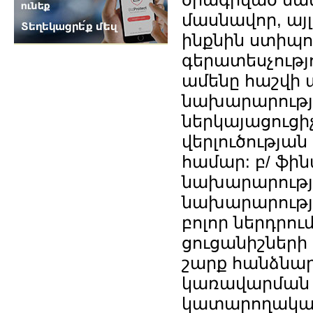
մասնավոր, այ
ինքնին ստիպո
գերատեսչությ
ամենը հաշվի 
նախարարությո
ներկայացուցի
վերլուծությա
համար: բ/ ֆին
նախարարությո
նախարարությ
բոլոր ներդրո
ցուցանիշների 
շարք հանձնա
կառավարման 
կատարողական