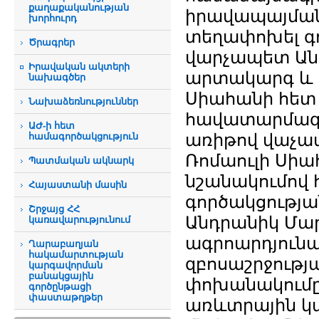
քաղաքականության
իրավապայման
խորհուրդ
տեղափոխել գոր
Ծրագրեր
վարչապետ Ան
Իրավական ակտերի
արտակարգ և լ
նախագծեր
Սիահանի հետ 
Նախաձեռնություններ
հավատարմագրե
ԱԺ-ի հետ
առիթով վաչապ
համագործակցություն
Ռոմաուլի Սիահ
Պատմական ակնարկ
նշանակումով 
Հայաստանի մասին
գործակցությա
Շրջայց ՀՀ
Անդրանիկ Մար
կառավարությունում
ագրոարդյունա
Ղարաբաղյան
հակամարտության
զբոսաշրջությ
կարգավորման
բանակցային
փոխանակումը,
գործընթացի
փաստաթղթեր
առևտրային կ