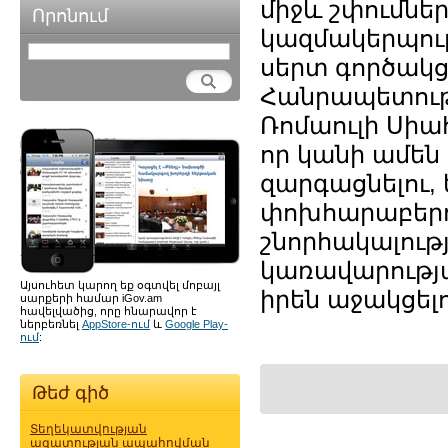
միջև շփումնե
Որոնում
կազմակերպութ
սերտ գործակց
Հանրապետությ
Ռոմաուլի Սիա
որ կանի ամեն
զարգացնելու, 
փոխհարաբերու
շնորհակալութ
կառավարությա
Այսուհետ կարող եք օգտվել մոբայլ
իրեն աջակցե
սարքերի համար iGov.am
հավելվածից, որը հնարավոր է
ներբեռնել
AppStore-ում
և
Google Play-
ում
:
Թեժ գիծ
Տեղեկատվության
ազատության ապահովման