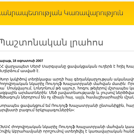
Պաշտոնական լրահոս
շաբաթ, 18 օգոստոսի 2007
ՀՀ վարչապետ Սերժ Սարգսյանը ցավակցական ուղերձ է հղել Խ
Ուղերձում ասված է.
«Խոր կսկիծով տեղեկացա արդի հայ գեղանկարչության ականավո
ժողովրդական նկարիչ Ռուդոլֆ Խաչատրյանի մահվան մասին: Որ
նա` Մոսկվայում, Լոնդոնում թե այլուր, հոգու թելերով մշտապես 
ազգային արմատներին: Մեծ լավատեսությամբ և լույսով ներծծվա
մեծագույն ներդրում են ոչ միայն հայ, այլև համաշխարհային մշա
Խորապես ցավակցում եմ Ռուդոլֆ Խաչատրյանի ընտանիքին, հա
արվեստի բազում երկրպագուներին»:
ՀԽՍՀ ժողովրդական նկարիչ Ռուդոլֆ Խաչատրյանի մահվան կ
Հովիկ Աբրահամյանի որոշումով ստեղծվել է կառավարական հանձ