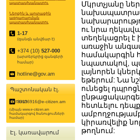
Մկրտչյանը ներ
պատասխանատու
նախապատրաստա
Ներքին և արտաքին
ազդարարման
նախարարությո
պատասխանատու
ու նրա ղեկավ
1-17
տեղեկացրել է
(զանգն անվճար է)
առաջին անգամ
+374 (10)
527-000
համակարգին հ
(արտերկրից զանգերի
նպատակով, պա
համար)
լայնորեն կներ
hotline@gov.am
եթերում: Նա նշ
ունեցել դպրոց
Պաշտոնական էլ.
ընթացակարգեր
փոստ
39136916@e-citizen.am
հետևելու դեպք
(միայն www.e-citizen.am
ամբողջությամ
համակարգով ծանուցումների
համար)
կիրառվելիք նո
թողնում:
Էլ. կառավարում