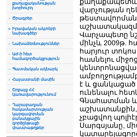
քաղաքապետար
քաղաքականության
խորհուրդ
վարչության ղ
թեստավորման 
Ծրագրեր
աշխատակազմի
Իրավական ակտերի
Վարչապետը նշե
նախագծեր
մինչև 2009թ. հ
Նախաձեռնություններ
հարյուր տոկո
ԱԺ-ի հետ
հասնելու միջո
համագործակցություն
կենտրոնացված 
Պատմական ակնարկ
ամբողջությամբ
Հայաստանի մասին
է և ցանկացած 
Շրջայց ՀՀ
ունենալու հետ
կառավարությունում
Գնահատման և
Ղարաբաղյան
աշխատանքին, 
հակամարտության
կարգավորման
չբացվող պոլիէ
բանակցային
գործընթացի
Սարգսյանը, մի
փաստաթղթեր
կատարելագործ