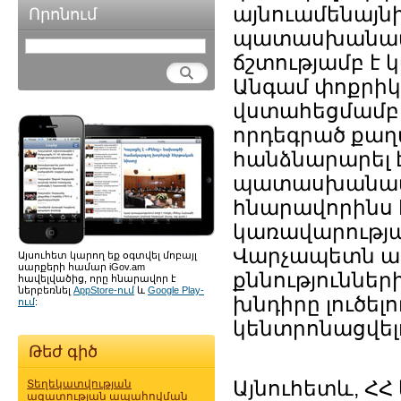
այնուամենայնի
Որոնում
պատասխանատու
ճշտությամբ է
Անգամ փոքրիկ 
վստահեցմամբ,
որդեգրած քաղ
հանձնարարել է
պատասխանատու
հնարավորինս 
կառավարությա
Վարչապետն աս
Այսուհետ կարող եք օգտվել մոբայլ
սարքերի համար iGov.am
քննություններ
հավելվածից, որը հնարավոր է
ներբեռնել
AppStore-ում
և
Google Play-
խնդիրը լուծել
ում
:
կենտրոնացվելո
Թեժ գիծ
Այնուհետև, ՀՀ
Տեղեկատվության
ազատության ապահովման