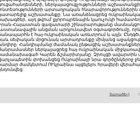
ցուցահանդեսների, ներկայացուցչությունների աշխատանքի 
տնտեսությունների արտադրական հնարավորություններին 
կատարելիք աշխատանքը: Նա առանձնացրեց ուկրաինական
նախագծեր, այդ թվում՝ քլորոպրենային կաուչուկի համատե
Իրան-Հայաստան գազատարի շինարարությանը մասնակցությ
լաստանավային անցման արդյունավետ օգտագործումը, որ
ճանապարհն է հայ-ուկրաինական առևտրում և այլն: Ընդգ
նաև սեփական մրցունակ արտադրանքը միմյանց աջակցությ
խնդիրը: Հանդիպմանը ժամանակ ընթացիկ աշխատանքների
մանրամասներ ներկայացրեց հայ-ուկրաինական միջկառա
համանախագահ Կարեն Ճշմարիտյանը: Զրույցի ավարտին 
վարչապետին փոխանցեց Ուկրաինայի նրա գործընկերոջ ջեր
հարմար ժամկետում ՈՒկրաինա այցելելու հրավերի վերահա
ընդունվեց:
Տարածել
|