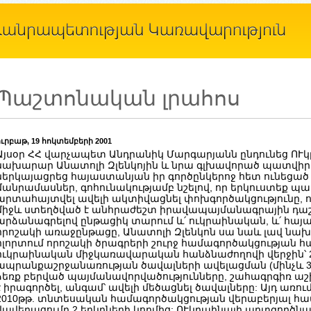
Պաշտոնական լրահոս
ուրբաթ, 19 հոկտեմբերի 2001
Այսօր ՀՀ վարչապետ Անդրանիկ Մարգարյանն ընդունեց ՈՒ
նախարար Անատոլի Զլենկոյին և նրա գլխավորած պատվի
ներկայացրեց հայաստանյան իր գործընկերոջ հետ ունեցած
մանրամասներ, գոհունակությամբ նշելով, որ երկուստեք պ
արտահայտվել ավելի ակտիվացնել փոխգործակցությունը, որ
միջև ստեղծված է անհրաժեշտ իրավապայմանագրային դաշ
արձանագրելով ընթացիկ տարում և՛ ուկրաինական, և՛ հայ
որոշակի առաջընթացը, Անատոլի Զլենկոն սա նաև լավ ն
ոլորտում որոշակի ծրագրերի շուրջ համագործակցության համ
ուկրաինական միջկառավարական հանձնաժողովի վերջին՝ 2-ր
ապրանքաշրջանառության ծավալների ավելացման (մինչև 35-
ձեռք բերված պայմանավորվածությունները, շահագրգիռ աշ
է իրագործել, անգամ՝ ավելի մեծացնել ծավալները: Այդ առու
2010թթ. տնտեսական համագործակցության վերաբերյալ հ
վավերացումը 2 երկրների կողմից: ՈՒկրաինայի արտգործ