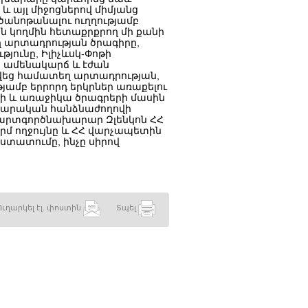
և այլ միջոցներով միմյանց
ծանոթանալու ուղղությամբ
 կողմին հետաքրքրող մի քանի
ղ արտադրության ծրագիրը,
ունը, Իլիչևսկ-Փոթի
ն ամենակարճ և էժան
ծվեց համատեղ արտադրության,
ամբ երրորդ երկրներ առաքելու
 և առաջիկա ծրագրերի մասին
վարական հանձնաժողովի
արտգործնախարար Զլենկոն ՀՀ
մ ողջույնը և ՀՀ վարչապետին
ստատումը, ինչը սիրով
Ուղարկել էլ. փոստին
Տպել