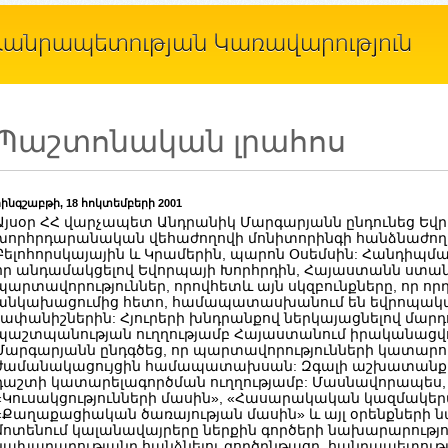
Պաշտոնական լրահոս
հինգշաբթի, 18 հոկտեմբերի 2001
Այսօր ՀՀ վարչապետ Անդրանիկ Մարգարյանն ընդունեց Եվ
խորհրդարանական վեհաժողովի մոնիտորինգի հանձնաժողո
Բելոհորսկայային և Կրամերին, պարոն Օսեմսին: Հանդիպմ
որ անդամակցելով Եվորպայի Խորհրդին, Հայաստանն ստանձ
պարտավորություններ, որովհետև այն սկզբունքները, որ որդե
անկախացումից հետո, համապատասխանում են եվրոպական
չափանիշներին: Հյուրերի խնդրանքով ներկայացնելով մարդ
պաշտպանության ուղղությամբ Հայաստանում իրականացվող
Մարգարյանն ընդգծեց, որ պարտավորությունների կատար
ժամանակացույցին համապատախսան: Զգալի աշխատանք 
դաշտի կատարելագործման ուղղությամբ: Մասնավորապես, ը
«Կուսակցությունների մասին», «Հասարակական կազմակերպ
«Քաղաքացիական ծառայության մասին» և այլ օրենքների 
մոտենում կալանավայրերը ներքին գործերի նախարարութ
նախարարությանը հանձնելու գործընթացը, հանրապետությու