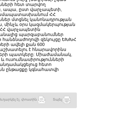
նների հետ տարվող
ին, ապա, ըստ վարչապետի,
 համապատասխանում ՀՀ
ններ մտցնել կանոնադրության
ն, մինչև օրս կազմակերպության
վ ՀՀ վարչապետին
ամանալից պարզաբանումներ
ի հանձնաժողովի զեկույցը ԵԽԽՀ
ների ավելի քան 600
աշխատելու է հնարավորինս
երի պատկերը: Միաժամանակ,
և ուսումնասիրությունների
ն անդամակցելուց հետո
ան ընթացքը կգնահատվի
Ուղարկել էլ. փոստին
Տպել