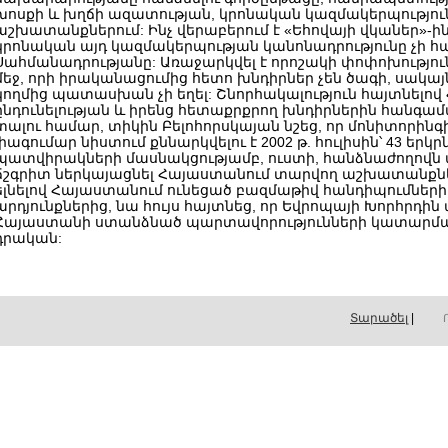
խոսքի և խղճի ազատության, կրոնական կազմակերպությու
աշխատանքներում: Ինչ վերաբերում է «Եհովայի վկաներ»-
կրոնական այդ կազմակերպության կանոնադրությունը չի
Սահմանադրությանը: Առաջարկվել է որոշակի փոփոխությու
մեջ, որի իրականացումից հետո խնդիրներ չեն ծագի, սակայ
կողմից պատասխան չի եղել: Շնորհակալություն հայտնելո
ընդունելության և իրենց հետաքրքրող խնդիրներին հանգ
տալու համար, տիկին Բելոհորսկայան նշեց, որ մոնիտորինգ
լիագումար նիստում քննարկվելու է 2002 թ. հուլիսին՝ 43 երկր
պատվիրակների մասնակցությամբ, ուստի, հանձնաժողովն 
ճշգրիտ ներկայացնել Հայաստանում տարվող աշխատանքն
ելնելով Հայաստանում ունեցած բազմաթիվ հանդիպումների 
արդյունքներից, նա հույս հայտնեց, որ Եվրոպայի Խորհրդի
Հայաստանի ստանձնած պարտավորությունների կատարմ
դրական:
Տարածել
|