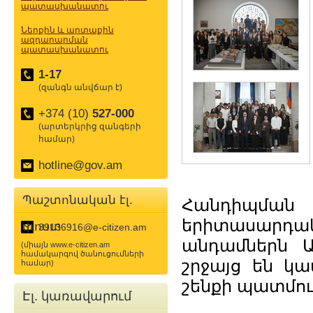
պատասխանատու
Ներքին և արտաքին
ազդարարման
պատասխանատու
1-17
(զանգն անվճար է)
+374 (10)
527-000
(արտերկրից զանգերի
համար)
hotline@gov.am
Պաշտոնական էլ.
Հանդիպմա
երիտասարդակ
փոստ
39136916@e-citizen.am
անդամներն Ար
(միայն www.e-citizen.am
համակարգով ծանուցումների
շրջայց են կ
համար)
շենքի պատմու
Էլ. կառավարում