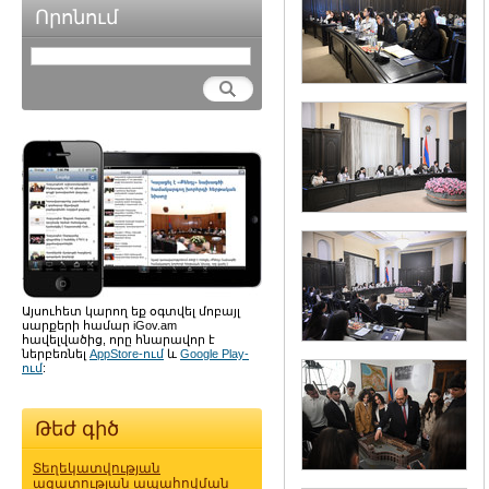
Որոնում
Այսուհետ կարող եք օգտվել մոբայլ
սարքերի համար iGov.am
հավելվածից, որը հնարավոր է
ներբեռնել
AppStore-ում
և
Google Play-
ում
:
Թեժ գիծ
Տեղեկատվության
ազատության ապահովման