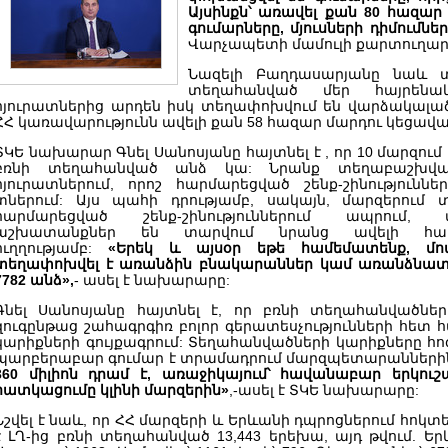
Այսինքն՝ առավել քան 80 հազա
գումարները, մյուսների դիմումնե
Վարչապետի մամուլի քարտուղար
Նազելի Բաղդասարյանը նաև տե
տեղահանված մեր հայրենակի
հյուրատներից արդեն իսկ տեղափոխվում են վարձակալած 
ՀՀ կառավարությունն ավելի քան 58 հազար մարդու կեցավա
ՏԿԵ նախարար Գնել Սանոսյանը հայտնել է , որ 10 մարզում 
բռնի տեղահանված անձ կա: Նրանք տեղաբաշխված 
հյուրատներում, որոշ հարմարեցված շենք-շինություն
տներում: Այս պահի դրությամբ, սակայն, մարզերում 
հարմարեցված շենք-շինություններում ապրում,
աշխատանքներ են տարվում նրանց ավելի համ
ուղղությամբ:
«Երեկ և այսօր եթե համեմատենք, մոտ
տեղափոխվել է առանձին բնակարաններ կամ առանձնատնե
7782 անձ»,
- ասել է նախարարը:
Գնել Սանոսյանը հայտնել է, որ բռնի տեղահանվածներ
զուգընթաց շահագրգիռ բոլոր գերատեսչությունների հետ
կարիքների գույքագրում: Տեղահանվածների կարիքները հ
պարբերաբար գումար է տրամադրում մարզպետարանների
360 միլիոն դրամ է, առաջիկայում՝ հավանաբար երկու
հատկացումը կլինի մարզերին»
,-ասել է ՏԿԵ նախարարը:
Նշվել է նաև, որ ՀՀ մարզերի և Երևանի դպրոցներում հոկտե
է ԼՂ-ից բռնի տեղահանված 13,443 երեխա, այդ թվում. Երև