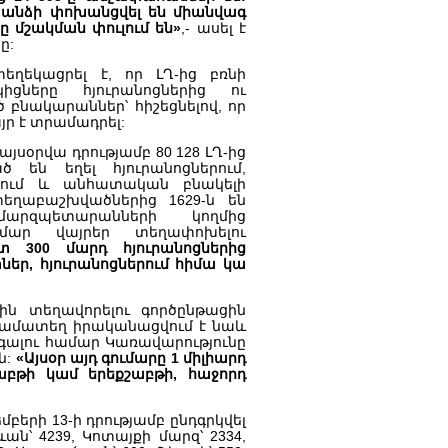
ր անձի փոխանցվել են միանվագ
րը մշակման փուլում են»
,- ասել է
ը:
ղեկացրել է, որ ԼՂ-ից բռնի
ցները հյուրանոցներից ու
բնակարաններ՝ հիշեցնելով, որ
յր է տրամադրել:
այսօրվա դրությամբ 80 128 ԼՂ-ից
են եղել հյուրանոցներում,
ներում և անհատական բնակելի
տեղաբաշխվածներից 1629-ն են
 մարզպետարանների կողմից
ար վայրեր տեղափոխելու
 300 մարդ հյուրանոցներից
ր, հյուրանոցներում հիմա կա
ին տեղավորելու գործընթացին
 համատեղ իրականացվում է նաև
ոգալու համար Կառավարությունը
ն:
«Այսօր այդ գումարը 1 միլիարդ
շաբթի կամ երեքշաբթի, հաջորդ
մբերի 13-ի դրությամբ ընդգրկվել
ան՝ 4239, Կոտայքի մարզ՝ 2334,