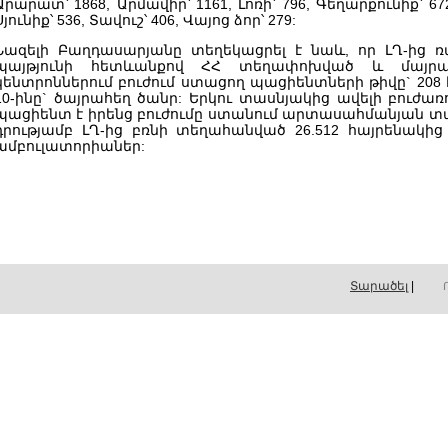
Արարատ՝ 1868, Արմավիր՝ 1161, Լոռի՝ 796, Գեղարքունիք՝ 67
Սյունիք՝ 536, Տավուշ՝ 406, Վայոց ձոր՝ 279:
Նազելի Բաղդասարյանը տեղեկացրել է նաև, որ ԼՂ-ից ռ
պայթյունի հետևանքով ՀՀ տեղափոխված և մայր
կենտրոններում բուժում ստացող պացիենտների թիվը` 208 է
10-ինը` ծայրահեղ ծանր: Երկու տասնյակից ավելի բուժառու
պացիենտ է իրենց բուժումը ստանում արտասահմանյան տա
դրությամբ ԼՂ-ից բռնի տեղահանված 26.512 հայրենակից
ամբուլատորիաներ:
Տարածել
|