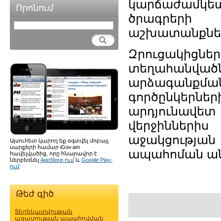
կարճաժամկե
Որոնում
ծրագրերի
աշխատանքնե
Զրուցակից
տեղահանվա
արձագանքմ
գործընկեր
արդյունավետ
վերջիններ
աջակցությ
Այսուհետ կարող եք օգտվել մոբայլ
սարքերի համար iGov.am
ապահոման ան
հավելվածից, որը հնարավոր է
ներբեռնել
AppStore-ում
և
Google Play-
ում
:
Թեժ գիծ
Տեղեկատվության
ազատության ապահովման