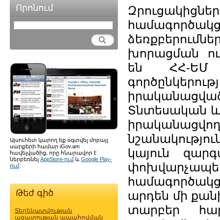
Որոնում
Զրուցակիցնե
համագործակց
ձեռքբերում
խորացման ու
են ՀՀ-ԵՄ
գործընկերու
իրականացվա
Տնտեսական և 
իրականացվ
նշանակությո
Այսուհետ կարող եք օգտվել մոբայլ
սարքերի համար iGov.am
կայուն զար
հավելվածից, որը հնարավոր է
ներբեռնել
AppStore-ում
և
Google Play-
փոխվարչապե
ում
:
համագործակց
Թեժ գիծ
արդեն մի քանի
տարբեր հար
Տեղեկատվության
ազատության ապահովման