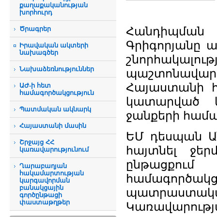
քաղաքականության
խորհուրդ
Հանդիպման
Ծրագրեր
Գրիգորյանը 
Իրավական ակտերի
նախագծեր
շնորհակալու
Նախաձեռնություններ
պաշտոնավա
Հայաստանի 
ԱԺ-ի հետ
համագործակցություն
կատարված 
Պատմական ակնարկ
ջանքերի համա
Հայաստանի մասին
ԵՄ դեսպան Ան
Շրջայց ՀՀ
հայտնել ջե
կառավարությունում
ընթացքու
Ղարաբաղյան
հակամարտության
համագործա
կարգավորման
բանակցային
պատրաստակա
գործընթացի
փաստաթղթեր
Կառավարությ