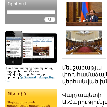
Որոնում
մեկշաբաթ
Այսուհետ կարող եք օգտվել մոբայլ
սարքերի համար iGov.am
փոխհամաձա
հավելվածից, որը հնարավոր է
ներբեռնել
AppStore-ում
և
Google Play-
վերհանված խն
ում
:
Թեժ գիծ
Վարչապե
Ա.Հարությո
Տեղեկատվության
ազատության ապահովման