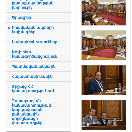
քաղաքականության
խորհուրդ
Ծրագրեր
Իրավական ակտերի
նախագծեր
Նախաձեռնություններ
ԱԺ-ի հետ
համագործակցություն
Պատմական ակնարկ
Հայաստանի մասին
Շրջայց ՀՀ
կառավարությունում
Ղարաբաղյան
հակամարտության
կարգավորման
բանակցային
գործընթացի
փաստաթղթեր