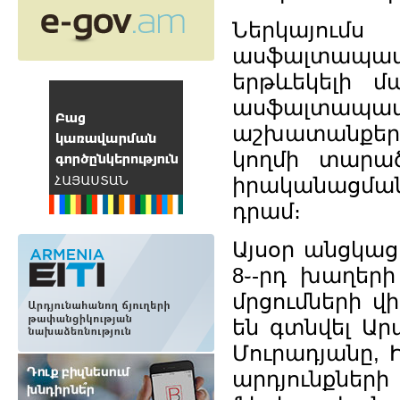
Ներկայում
ասֆալտապատ
երթևեկելի մ
ասֆալտապ
աշխատանքեր։
կողմի տարա
իրականացման 
դրամ։
Այսօր անցկա
8֊-րդ խաղերի
մրցումների վ
են գտնվել Ար
Մուրադյանը,
արդյունքներ