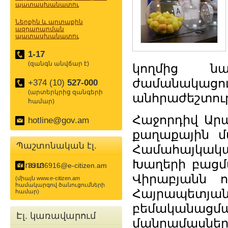
պատասխանատու
Ներքին և արտաքին
ազդարարման
պատասխանատու
1-17
(զանգն անվճար է)
կողմից նա
ժամանակ
+374 (10)
527-000
(արտերկրից զանգերի
անհրաժեշտութ
համար)
Հաջորդիվ Արայ
hotline@gov.am
քաղաքային մ
Պաշտոնական էլ.
Համահայկակա
Խաղերի բացմ
փոստ
39136916@e-citizen.am
Վիրաբյանն ո
(միայն www.e-citizen.am
համակարգով ծանուցումների
Հայրապետյա
համար)
բեմականացմա
Էլ. կառավարում
մանրամասներ