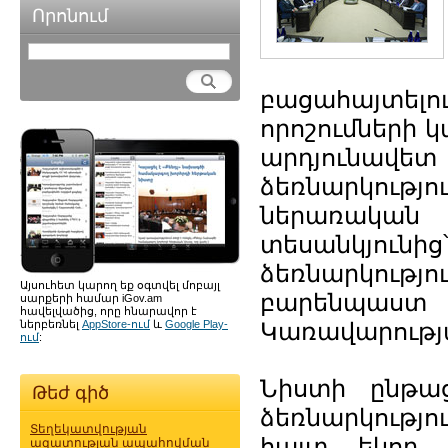
Որոնում
բացահայտել
որոշումների կ
արդյունավետ
ձեռնարկությ
ներառակա
տեսանկյունի
ձեռնարկությ
Այսուհետ կարող եք օգտվել մոբայլ
բարենպաստ մ
սարքերի համար iGov.am
հավելվածից, որը հնարավոր է
ներբեռնել
AppStore-ում
և
Google Play-
Կառավարությա
ում
:
Նիստի ընթաց
Թեժ գիծ
ձեռնարկությո
Տեղեկատվության
հայտ եկող 
ազատության ապահովման