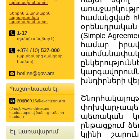
պատասխանատու
առաջարկութ
Ներքին և արտաքին
համակցված հ
ազդարարման
պատասխանատու
օրենսդրական
1-17
(Simple Agreeme
(զանգն անվճար է)
համար իրավ
+374 (10)
527-000
սահմանա
(արտերկրից զանգերի
ընկերություն
համար)
կարգավորու
hotline@gov.am
խնդիրների վե
Պաշտոնական էլ.
Շնորհակալութ
փոստ
39136916@e-citizen.am
փոխվարչապետ
(միայն www.e-citizen.am
համակարգով ծանուցումների
պետական կ
համար)
ընթացքում ձե
Էլ. կառավարում
կլինի շարո