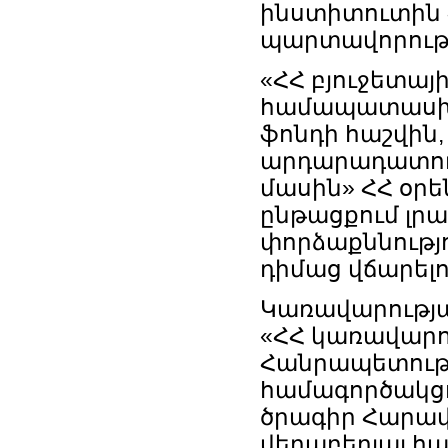
ինստիտուտին 
պարտավորությ
«ՀՀ բյուջետայ
համապատասխան
ֆոնդի հաշվին,
արդարադատութ
մասին» ՀՀ օրե
ընթացքում լրա
փորձաքննությ
դիմաց վճարել
Կառավարությա
«ՀՀ կառավարո
Հանրապետութ
համագործակց
ծրագիր Հարավ
վերաբերյալ հ