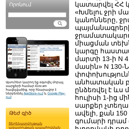
կատարվել ՀՀ կ
Որոնում
«Խմելու ջրի 
կանոնները, 
պայմանագրերի
ջրամատակարա
միացման տեխ
կարգը հաստատ
մարտի 13-ի N 4
մասին» N 130-
փոփոխություն
անհատական բն
Այսուհետ կարող եք օգտվել մոբայլ
սարքերի համար iGov.am
ընձեռվել է ևս 
հավելվածից, որը հնարավոր է
ներբեռնել
AppStore-ում
և
Google Play-
հուլիսի 1-ից մ
ում
:
սարքեր չտեղադ
ավելի, քան 
Թեժ գիծ
գումարի դրամ
Տեղեկատվության
խողովակի թողո
ազատության ապահովման