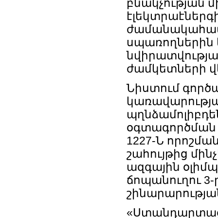
բնակչության մ
էլեկտրաէներգ
ժամանակահատ
սպառողներին 
նվիրատվությա
ժամկետների վ
Նիստում գործա
կառավարության
պղնձամոլիբդեն
օգտագործման ո
1227-Ն որոշմա
շահույթից մին
ազգային օլիմ
ճոպանուղու 3-
շինարարությա
«Ստանդարտացմ