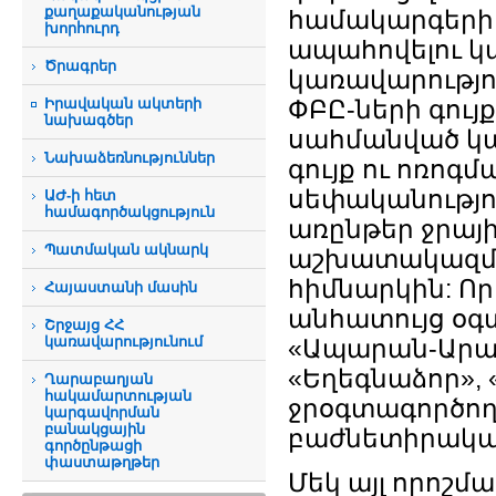
քաղաքականության
համակարգերի հ
խորհուրդ
ապահովելու 
Ծրագրեր
կառավարությու
Իրավական ակտերի
ՓԲԸ-ների գույ
նախագծեր
սահմանված կ
Նախաձեռնություններ
գույք ու ոռո
սեփականությո
ԱԺ-ի հետ
համագործակցություն
առընթեր ջրայ
Պատմական ակնարկ
աշխատակազմ
հիմնարկին: Ո
Հայաստանի մասին
անհատույց օգ
Շրջայց ՀՀ
կառավարությունում
«Ապարան-Արագա
«Եղեգնաձոր», 
Ղարաբաղյան
հակամարտության
ջրօգտագործող
կարգավորման
բանակցային
բաժնետիրական
գործընթացի
փաստաթղթեր
Մեկ այլ որոշմ