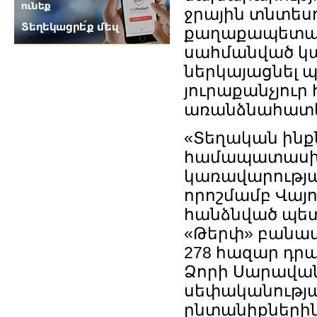
ջրային տնտես
քաղաքապետարա
սահմանված կ
ներկայացնել 
յուրաքանչյուր
առանձնահատկո
«Տեղական ինք
համապատասխան
կառավարության
որոշմամբ Վայ
հանձնված պե
«Թերփ» բանավան
278 հազար դր
Ձորի Սարավան
սեփականությ
ընտանիքներին՝