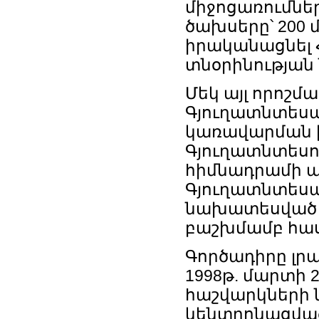
միջոցառումնե
ծախսերը՝ 200 
իրականացնել
տնօրինության 
Մեկ այլ որոշմ
Գյուղատնտեսա
կառավարման խ
Գյուղատնտեսո
հիմնադրամի 
Գյուղատնտեսա
նախատեսված մ
բաշխմամբ հաս
Գործադիրը լր
1998թ. մարտի 
հաշվարկների ն
կենտրոնացված