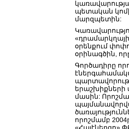
կառավարությա
պետական կոմ
մարզպետին:
Կառավարությու
«դրամարկղայի
օրենքում փոփո
օրինագծին, ո
Գործադիրը որո
էներգահամակա
պարտավորությ
երաշխիքների 
մասին: Որոշմ
պայմանավորվա
ծառայություն
որոշմամբ 2004
«Հայէներգո» 