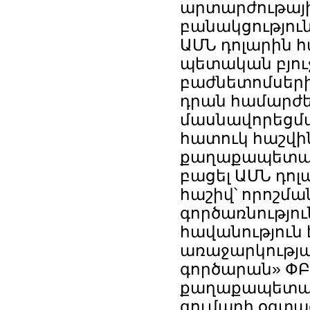
արտարժութայի
բանակցություն
ԱՄՆ դոլարին հ
պետական բյուջ
բաժնետոմսերի 
դրան համարժեք
մասնավորեցմա
հատուկ հաշվին
քաղաքապետար
բացել ԱՄՆ դո
հաշիվ՝ որոշմ
գործառնությո
հավանություն
առաջարկությա
գործարան» ՓԲ
քաղաքապետարա
գումարի օգտագ