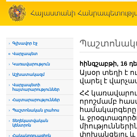
Պաշտոնակա
Գլխավոր էջ
Վարչապետ
հինգշաբթի, 16 դ
Կառավարություն
Այսօր տեղի է 
Աշխատակազմ
վարել է վարչ
Վարչապետի
հայտարարություններ
ՀՀ կառավարութ
որոշմամբ հա
Հայտարարություններ
համակարգերը 
Պաշտոնական լրահոս
և ջրօգտագործո
Տեղեկատվական
միություններ
կենտրոն
փոխանցելու և
Հակակոռուպցիոն