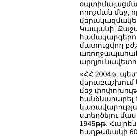
օպտիմալացման
որոշման մեջ, 
վերակազմակեր
Կապանի, Քաջ
համակարգերու
մատուցվող բժ
առողջապահակա
արդյունավետո
«ՀՀ 2004թ. պե
վերաբաշխում և
մեջ փոփոխութ
հանձնարարել 
կառավարությա
ստեղծելու մաս
1945թթ. Հայր
հաղթանակի 60