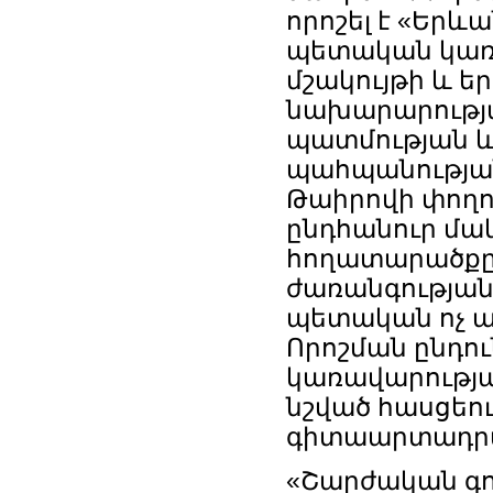
որոշել է «Ե
պետական կառա
մշակույթի և 
նախարարությա
պատմության և
պահպանությա
Թաիրովի փողոց
ընդհանուր մակ
հողատարածքը
ժառանգությա
պետական ոչ ա
Որոշման ընդո
կառավարության 
նշված հասցեու
գիտաարտադրակ
«Շարժական գո