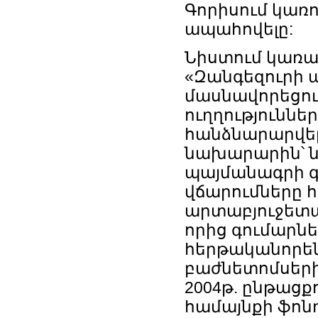
Գորիսում կառ
ապահովելը:
Նիստում կառավ
«Զանգեզուրի 
մասնավորեցու
ուղղությունն
հանձնարարվել 
նախարարին՝ ն
պայմանագրի գն
վճարումները 
արտաբյուջետա
որից գումարն
հերթականորեն
բաժնետոմսերի գ
2004թ. ընթաց
համայնքի ֆոն