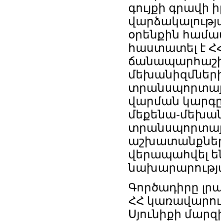
գույքի գրավի 
վարձակալությ
օրենքին համ
հաստատել է Հ
ճանապարհաշի
մեխանիզմների,
տրանսպորտայի
վարման կարգը
մեքենա-մեխան
տրանսպորտայ
աշխատանքների
վերապահվել ե
նախարարությ
Գործադիրը լրա
ՀՀ կառավարութ
Սյունիքի մար