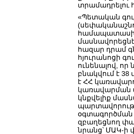
տրամադրելու 
«Պետական գու
(սեփականաշնո
համապատասխան
մասնավորեցնել
հազար դրամ գ
հյուրանոցի գո
ունենալով, որ 
բնակվում է 3
է ՀՀ կառավար
կառավարման վ
կնքվելիք մաս
պարտավորությո
օգտագործման 
զբաղեցնող փա
նրանց՝ ՄԱԿ-ի