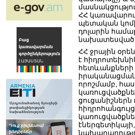
մասնակցությո
ՀՀ կառավարու
պետական կոմի
դոլարին համար
նախատեսված ի
ՀՀ ջրային օր
է հիդրոտեխնի
հետևանքների 
իրականացման 
որոշմամբ, հա
կառուցվածքնե
ցուցանիշներն
հիդրոհանգույ
կառուցվածքնե
էներգետիկայի
նախարարությո