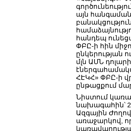
գործունեությու
այն հանգամանք
բանակցություն
համաձայնությո
հանդեպ ունեցա
ՓԲԸ-ի հին միջ
ընկերության ո
մլն ԱՄՆ դոլար
էներգահամակա
ՀԷԿՀ» ՓԲԸ-ի վ
ընթացքում մա
Նիստում կառավ
նախագահին՝ 20
Ազգային Ժողո
առաջարկով, ո
կառավարությա