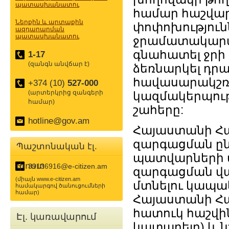
պատասխանատու
համար հաշվար
Ներքին և արտաքին
փոփոխություն
ազդարարման
պատասխանատու
ջրամատակարար
գնահատել ջրի 
1-17
(զանգն անվճար է)
ձեռնարկել դրա
հավասարակշռ
+374 (10)
527-000
(արտերկրից զանգերի
կազմակերպութ
համար)
շահերը:
hotline@gov.am
Հայաստանի Հ
զարգացման ըն
Պաշտոնական էլ.
պատվարների ա
փոստ
39136916@e-citizen.am
զարգացման վա
(միայն www.e-citizen.am
մտնելու կապակ
համակարգով ծանուցումների
համար)
Հայաստանի Հա
հատուկ հաշվի
Էլ. կառավարում
կատարելը) և 