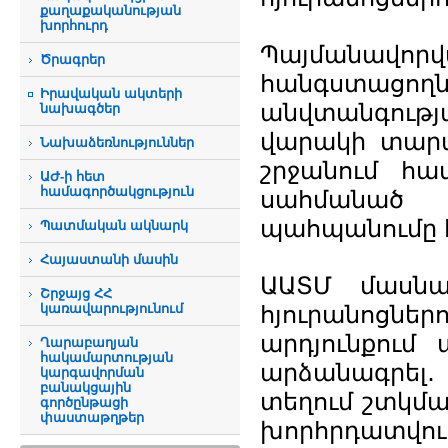
քաղաքականության
խորհուրդ
Պայմանավ
Ծրագրեր
հանգստաց
Իրավական ակտերի
անվտանգությ
նախագծեր
վարակի տարած
Նախաձեռնություններ
շրջանում հա
ԱԺ-ի հետ
համագործակցություն
սահմանած
պահպանումը 
Պատմական ակնարկ
Հայաստանի մասին
ԱԱՏՄ մասնա
Շրջայց ՀՀ
կառավարությունում
հյուրանոցն
արդյունքում
Ղարաբաղյան
հակամարտության
արձանագրել․
կարգավորման
բանակցային
տեղում շտկմա
գործընթացի
փաստաթղթեր
խորհրդատվու