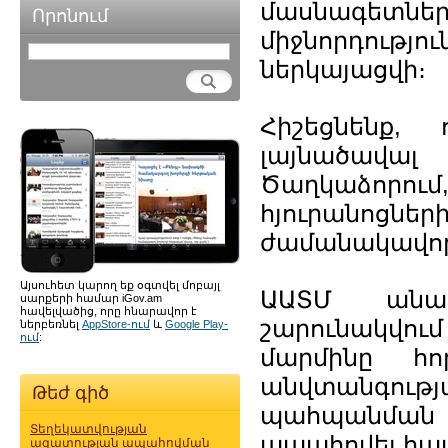
մասնագետնե
Որոնում
միջնորդությո
ներկայացվի։
Հիշեցնենք
լայնածավալ
Ծաղկաձորու
հյուրանոցներ
ժամանակավոր
Այսուհետ կարող եք օգտվել մոբայլ
ԱԱՏՄ անակ
սարքերի համար iGov.am
հավելվածից, որը հնարավոր է
շարունակվու
ներբեռնել
AppStore-ում
և
Google Play-
ում
:
մարմինը հո
անվտանգությա
Թեժ գիծ
պահպանման 
Տեղեկատվության
ապահովել հա
ազատության ապահովման