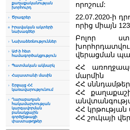
որոշում:
քաղաքականության
խորհուրդ
22.07.2020-ի 
Ծրագրեր
որից միայն 123
Իրավական ակտերի
նախագծեր
Բոլոր ստ
Նախաձեռնություններ
խորհրդատվո
ԱԺ-ի հետ
վերացման պա
համագործակցություն
Պատմական ակնարկ
ՀՀ առողջա
մարմին
Հայաստանի մասին
ՀՀ սննդամթե
Շրջայց ՀՀ
կառավարությունում
ՀՀ քաղաքաշի
անվտանգությ
Ղարաբաղյան
հակամարտության
ՀՀ կրթության
կարգավորման
բանակցային
ՀՀ շուկայի վ
գործընթացի
փաստաթղթեր