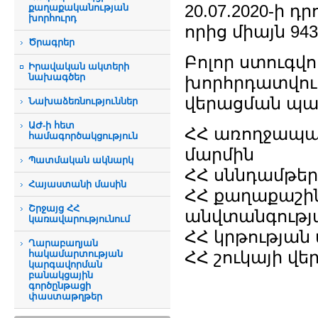
20.07.2020-ի դ
քաղաքականության
խորհուրդ
որից միայն 943
Ծրագրեր
Բոլոր ստուգվ
Իրավական ակտերի
նախագծեր
խորհրդատվու
վերացման պա
Նախաձեռնություններ
ԱԺ-ի հետ
ՀՀ առողջապ
համագործակցություն
մարմին
Պատմական ակնարկ
ՀՀ սննդամթե
Հայաստանի մասին
ՀՀ քաղաքաշին
Շրջայց ՀՀ
անվտանգությ
կառավարությունում
ՀՀ կրթության
Ղարաբաղյան
ՀՀ շուկայի վ
հակամարտության
կարգավորման
բանակցային
գործընթացի
փաստաթղթեր