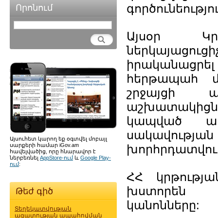
գործունեությու
Որոնում
Այսօր Կր
ներկայացուցի
իրականացրե
հերթապահ մ
շրջայցի ա
աշխատակիցն
կապված ախ
սակավությա
Այսուհետ կարող եք օգտվել մոբայլ
սարքերի համար iGov.am
խորհրդատվությ
հավելվածից, որը հնարավոր է
ներբեռնել
AppStore-ում
և
Google Play-
ում
:
ՀՀ կրթությա
խստորեն պ
Թեժ գիծ
կանոնները:
Տեղեկատվության
ազատության ապահովման