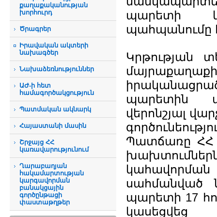
մանկապարտեզ
քաղաքականության
խորհուրդ
պարետի կ
պահպանումը հ
Ծրագրեր
Իրավական ակտերի
նախագծեր
Կրթության տ
մայրաքաղաքի 
Նախաձեռնություններ
իրականացրա
ԱԺ-ի հետ
համագործակցություն
պարետին առ
Պատմական ակնարկ
վերոնշյալ վա
գործունեությ
Հայաստանի մասին
Պատճառը ՀՀ 
Շրջայց ՀՀ
կառավարությունում
խախտումներ
Ղարաբաղյան
կահավորմա
հակամարտության
կարգավորման
սահմանված ն
բանակցային
պարետի 17 հու
գործընթացի
փաստաթղթեր
կասեցվեց