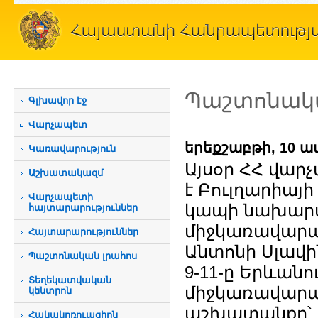
Պաշտոնակա
Գլխավոր էջ
Վարչապետ
երեքշաբթի, 10 ա
Կառավարություն
Այսօր ՀՀ վար
Աշխատակազմ
է Բուլղարիա
Վարչապետի
կապի նախարա
հայտարարություններ
միջկառավար
Հայտարարություններ
Անտոնի Սլավի
Պաշտոնական լրահոս
9-11-ը Երևան
Տեղեկատվական
միջկառավարա
կենտրոն
աշխատանքը՝ հ
Հակակոռուպցիոն