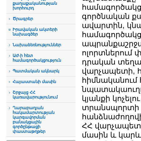
քաղաքականության
համագործակցո
խորհուրդ
գործնական քա
Ծրագրեր
ավարտին, կնպ
Իրավական ակտերի
համագործակցո
նախագծեր
ապրանքաշրջան
Նախաձեռնություններ
ոլորտներում 
ԱԺ-ի հետ
դրական տեղա
համագործակցություն
վարչապետի, հ
Պատմական ակնարկ
հիմնականում 
Հայաստանի մասին
նպատակաուղղ
Շրջայց ՀՀ
կյանքի կոչել
կառավարությունում
տրանսպորտի 
Ղարաբաղյան
հակամարտության
հանձնաժողով
կարգավորման
բանակցային
ՀՀ վարչապետի
գործընթացի
փաստաթղթեր
մասին և կարև