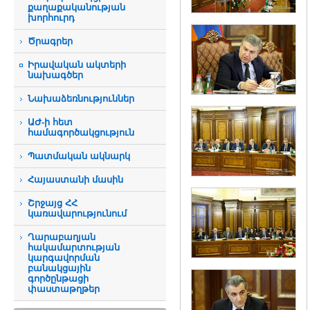
քաղաքականության
խորհուրդ
Ծրագրեր
Իրավական ակտերի
նախագծեր
Նախաձեռնություններ
ԱԺ-ի հետ
համագործակցություն
Պատմական ակնարկ
Հայաստանի մասին
Շրջայց ՀՀ
կառավարությունում
Ղարաբաղյան
հակամարտության
կարգավորման
բանակցային
գործընթացի
փաստաթղթեր