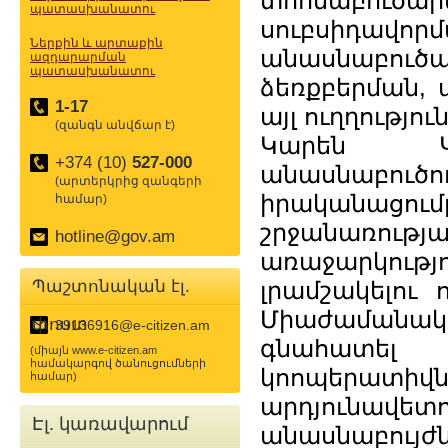
տոհմաբուծ
պատասխանատու
սուբսիդա
Ներքին և արտաքին
անասնաբուծ
ազդարարման
պատասխանատու
ձեռքբերման,
1-17
այլ ուղղությ
(զանգն անվճար է)
Կարեն Կ
+374 (10)
527-000
անասնաբո
(արտերկրից զանգերի
իրականացում
համար)
շրջանառու
hotline@gov.am
առաջարկութ
Պաշտոնական էլ.
լրամշակելու 
Միաժամանակ,
փոստ
39136916@e-citizen.am
գնահատել
(միայն www.e-citizen.am
համակարգով ծանուցումների
կոոպերա
համար)
արդյունավ
Էլ. կառավարում
անասնաբու