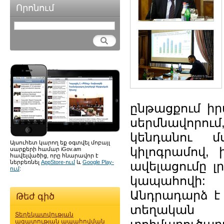
Որոնում
ընթացքում իր
սերմնավորում,
կենդանու մ
Այսուհետ կարող եք օգտվել մոբայլ
կիլոգրամով,
սարքերի համար iGov.am
հավելվածից, որը հնարավոր է
ներբեռնել
AppStore-ում
և
Google Play-
ավելացումը լ
ում
:
կապահովի:
Անդրադարձ է 
Թեժ գիծ
տեղական 
Տեղեկատվության
ազատության ապահովման