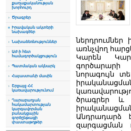
քաղաքականության
խորհուրդ
Ծրագրեր
Իրավական ակտերի
նախագծեր
ներդրումներ 
Նախաձեռնություններ
առնչվող հարց
ԱԺ-ի հետ
Կարեն Կար
համագործակցություն
գործարարի հ
Պատմական ակնարկ
նորագույն տե
Հայաստանի մասին
իրականացմ
Շրջայց ՀՀ
կառավարությ
կառավարությունում
ծրագրեր և ց
Ղարաբաղյան
հակամարտության
իրականացման
կարգավորման
բանակցային
Անդրադարձ 
գործընթացի
փաստաթղթեր
զարգացման ո