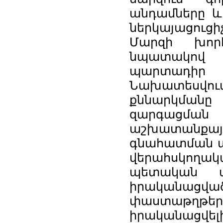
անդամները և
ներկայացուցիչ
Մարզի խորհ
նպատակով 
պարտադիր
Նախատեսվու
քննարկման
զարգացման
աշխատանքայի
գնահատման ար
վերահսկող
պետական ա
իրականացված
փաստաթղթերը
իրականացվել