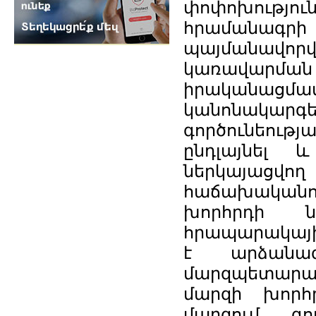
փոփոխությ
հրամանագր
պայմանավո
կառավարմ
իրականացմ
կանոնակա
գործունեու
ընդլայնել 
ներկայացվո
հաճախականու
խորհրդի 
հրապարակային
է արձանագ
մարզպետարան
մարզի խորհ
մարզում գո