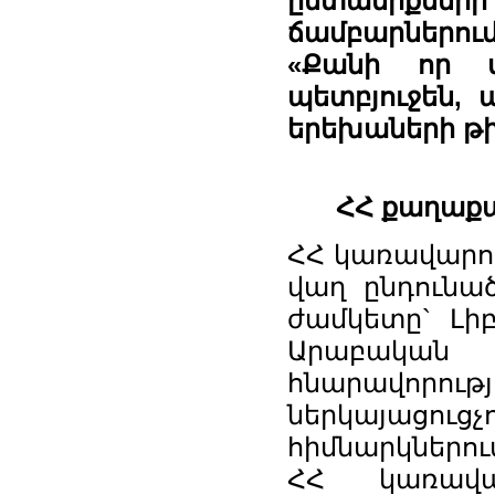
ընտանիքներ
ճամբարներու
«Քանի որ մ
պետբյուջեն, 
երեխաների թի
ՀՀ քաղաքա
ՀՀ կառավարու
վաղ ընդունած
ժամկետը` Լի
Արաբական 
հնարավորու
ներկայացուց
հիմնարկներու
ՀՀ կառավա