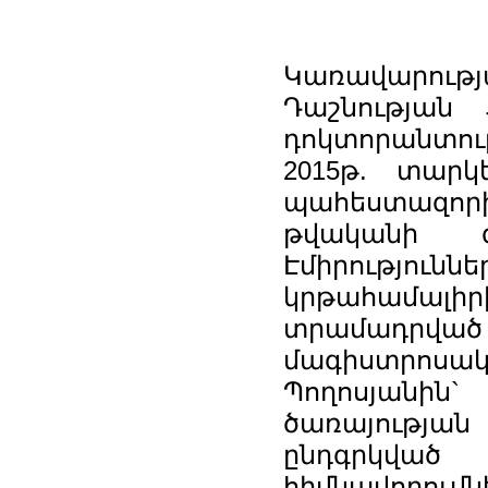
Կառավարու
Դաշնության 
դոկտորանտու
2015թ. տարկ
պահեստազոր
թվականի զ
Էմիրությո
կրթահամալ
տրամադրվ
մագիստրոս
Պողոսյանի
ծառայության 
ընդգրկված
հիմնավորում