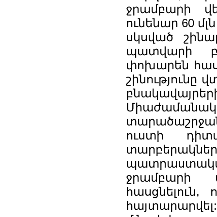
ջրամբարի վ
ունենար 60 մլ
սկսված շինար
պատվարի բա
փոխարեն հասց
շինությունը 
բնակավայրե
Միաժամանա
տարածաշրջան
ուստի դիտ
տարբերակ
պատրաստակամ
ջրամբարի 
հասցնելուն,
հայտարարվել: