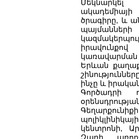
Մեկնարկե
ակադեմիայ
ծրագիրը, և ա
պայմաննե
կազմակերպո
իրավունքո
կառավարման 
Երևան քաղաքի
շինություննե
ինչը և իրակա
Գործադրի 
օրենսդրութ
Գեղարքունիք
պոլիկլինիկայ
կենտրոնի, Ա
Զառի առող