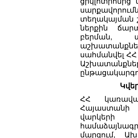
ցիկլոտրոնից
սարքավորում
տեղակայման 
ներքին ճար
բերման, 
աշխատանքն
սահմանվել ՀՀ
Աշխատանքնե
ընթացակարգո
Կվե
ՀՀ կառավար
Հայաստանի
վարկերի 
համաձայնագր
մարզում, Ա