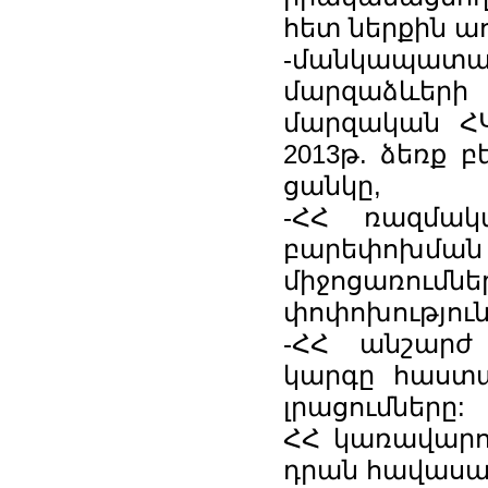
հետ ներքին ա
-մանկապա
մարզաձևերի
մարզական ՀԿ
2013թ. ձեռք 
ցանկը,
-ՀՀ ռազմակ
բարեփոխման
միջոցառումն
փոփոխություն
-ՀՀ անշարժ
կարգը հաստա
լրացումները:
ՀՀ կառավարո
դրան հավասար