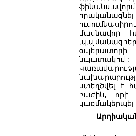
ֆինանսավորմ
իրական
ուսումնասիրո
մասնավոր հա
պայմանագր
օպերատորի
նպատակով :
Կառավարու
նախարարութ
ստեղծվել է հ
բաժին, որի
կազմակերպել 
Արդիակա