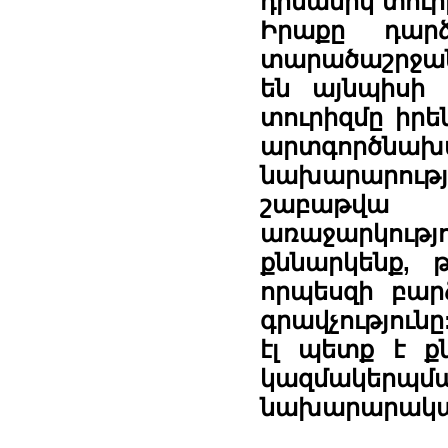
դինամիկ տուր
Իրաքը դար
տարածաշրջան
են այնպիսի 
տուրիզմը իրե
արտգործնա
նախարարությ
շաբաթվա
առաջարկութ
քննարկենք, 
որպեսզի բար
գրավչություն
էլ պետք է քն
կազմակերպ
նախարարական