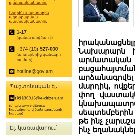
պատասխանատու
Ներքին և արտաքին
ազդարարման
պատասխանատու
1-17
(զանգն անվճար է)
իրականացնե
+374 (10)
527-000
Նախարարն ին
(արտերկրից զանգերի
արմատական փ
համար)
բացահայտման
hotline@gov.am
արձանագրվել
մարդիկ, ովքե
Պաշտոնական էլ.
փող վաստակե
փոստ
39136916@e-citizen.am
կնախապատրա
(միայն www.e-citizen.am
համակարգով ծանուցումների
սեպտեմբերին
համար)
թե ինչ չարաշ
Էլ. կառավարում
ինչ եղանակնե