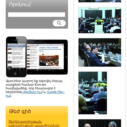
Որոնում
Այսուհետ կարող եք օգտվել մոբայլ
սարքերի համար iGov.am
հավելվածից, որը հնարավոր է
ներբեռնել
AppStore-ում
և
Google Play-
ում
:
Թեժ գիծ
Տեղեկատվության
ազատության ապահովման