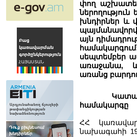
փող աշխատել
ներողություն
խնդիրներ և 
պայմանավորվ
այն դիմադրու
համակարգում
սեպտեմբեր ամ
առաջանա, և
առանց բարդու
Կատարելագ
համակարգը
ՀՀ կառավարո
նախագահի 199