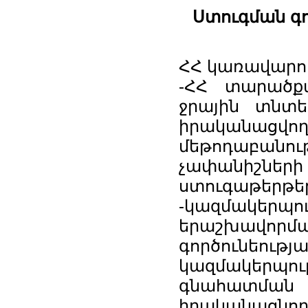
Ստուգման գ
ՀՀ կառավարու
-ՀՀ տարածք
ջրային տնտե
իրականացվո
մեթոդաբանու
չափանիշների
ստուգաթերթե
-կազմակերպո
երաշխավոր
գործունեութ
կազմակերպո
գնահատման
իրականացնող