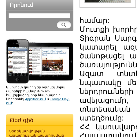
Որոնում
համար:
Մուտքի խորհ
Տիգրան Սարգս
կատարել ազ
ծանոթացել ա
ծառայությունն
Ազատ տնտե
նպատակը մեր
Այսուհետ կարող եք օգտվել մոբայլ
ներդրումների
սարքերի համար iGov.am
հավելվածից, որը հնարավոր է
ավելացում
ներբեռնել
AppStore-ում
և
Google Play-
ում
:
տնտեսակա
ստեղծումը:
Թեժ գիծ
ՀՀ կառավարու
Տեղեկատվության
Հայաստանու
ազատության ապահովման