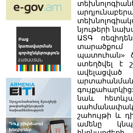
տեխնոլոգիան
արդյունաբերա
տեխնոլոգիակ
նյութերի նախ
ԱՏԳ ռեզիդեն
տարածքում
պատուհան» ծ
ստեղծվել է 
ավելացված
արտահանման
գույքահարկի
նաև հետևյալ
սահմանափակո
շահույթի և 
ամենը կնպ
ինքնարժեքի