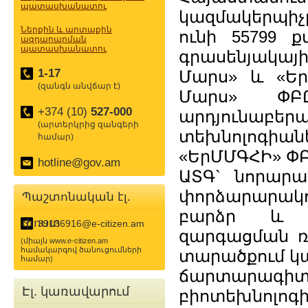
պատասխանատու
կազմակերպիչը
Ներքին և արտաքին
ունի 55799 
ազդարարման
պատասխանատու
գրասենյակայ
1-17
Մարս» և «Եր
(զանգն անվճար է)
Մարս» ՓԲ
+374 (10)
527-000
արդյունաբեր
(արտերկրից զանգերի
տեխնոլոգիա
համար)
«ԵրՄՄԳՀԻ» Փ
hotline@gov.am
ԱՏԳ` նորարա
փորձարարակ
Պաշտոնական էլ.
բարձր և տ
փոստ
39136916@e-citizen.am
զարգացման ռ
(միայն www.e-citizen.am
համակարգով ծանուցումների
տարածքում կար
համար)
ճարտարագի
Էլ. կառավարում
բիոտեխնո