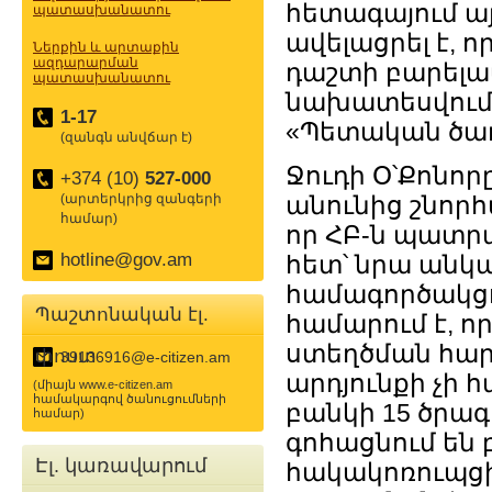
հետագայում ա
պատասխանատու
ավելացրել է, 
Ներքին և արտաքին
ազդարարման
դաշտի բարելա
պատասխանատու
նախատեսվում 
1-17
«Պետական ծառ
(զանգն անվճար է)
Ջուդի Օ՝Քոնոր
+374 (10)
527-000
(արտերկրից զանգերի
անունից շնորհ
համար)
որ ՀԲ-ն պատր
hotline@gov.am
հետ՝ նրա անկ
համագործակցու
Պաշտոնական էլ.
համարում է, 
ստեղծման հար
փոստ
39136916@e-citizen.am
արդյունքի չի 
(միայն www.e-citizen.am
համակարգով ծանուցումների
բանկի 15 ծրագր
համար)
գոհացնում են բ
Էլ. կառավարում
հակակոռուպցի