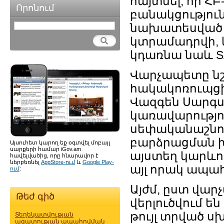
հայտնել, որ Հ
Որոնում
բանակցությու
նախատեսված S
կտրամադրվի, և
կդառնա նաև S
Վարչապետը նշե
հակակոռուպցի
Վազգեն Սարգսյ
կառավարությո
սեփականաշնոր
բարձրացման խն
Այսուհետ կարող եք օգտվել մոբայլ
սարքերի համար iGov.am
այստեղ կարևո
հավելվածից, որը հնարավոր է
ներբեռնել
AppStore-ում
և
Google Play-
այլ որակ ապահ
ում
:
Այժմ, ըստ վա
Թեժ գիծ
վերլուծվում 
թույլ տրված ս
Տեղեկատվության
ազատության ապահովման