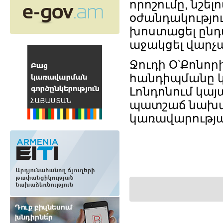
որոշումը, նշել
օժանդակությո
խոստացել ընդ
աջակցել վարչ
Ջուդի Օ՝Քոնո
հանդիպմանը կ
Լոնդոնում կա
պատշաճ նախապ
կառավարությա