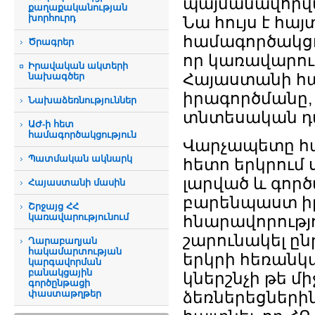
պայմանավորված
քաղաքականության
խորհուրդ
Նա հույս է հայ
համագործակցու
Ծրագրեր
որ կառավարու
Իրավական ակտերի
Հայաստանի հա
նախագծեր
իրագործմանը,
Նախաձեռնություններ
տնտեսական դ
ԱԺ-ի հետ
համագործակցություն
Վարչապետը հա
Պատմական ակնարկ
հետո երկրում
լարված և գոր
Հայաստանի մասին
բարենպաստ իր
Շրջայց ՀՀ
կառավարությունում
հնարավորությ
շարունակել ը
Ղարաբաղյան
հակամարտության
երկրի հեռանկ
կարգավորման
բանակցային
կներշնչի թե մ
գործընթացի
փաստաթղթեր
ձեռներեցներին