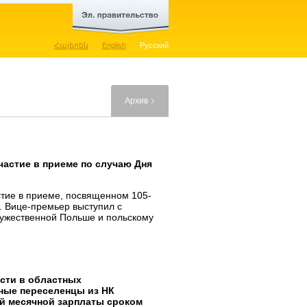
Հայերեն
English
Русский
Архив
частие в приеме по случаю Дня
тие в приеме, посвященном 105-
. Вице-премьер выступил с
ужественной Польше и польскому
сти в областных
ные переселенцы из НК
ой месячной зарплаты сроком