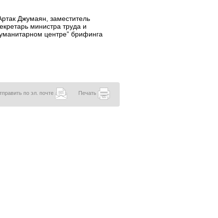
Артак Джумаян, заместитель
екретарь министра труда и
Гуманитарном центре” брифинга
тправить по эл. почте
Печать