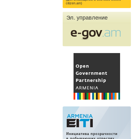
citizen.am)
Эл. управление