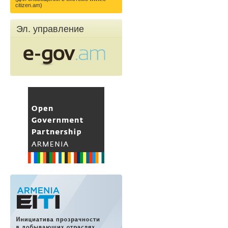
citizen.am)
Эл. управление