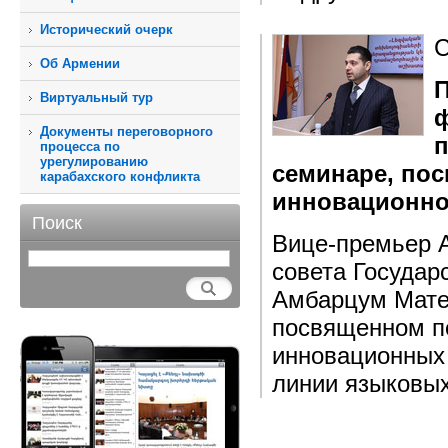
Исторический очерк
С
Об Армении
П
Виртуальный тур
ф
Документы переговорного
п
процесса по
урегулированию
семинаре, по
карабахского конфликта
инновационн
Поиск
Вице-премьер А
совета Государ
Амбарцум Матев
посвященном по
инновационных 
линии языковых