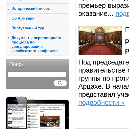
премьер вырази
Исторический очерк
оказание...
под
Об Армении
Виртуальный тур
П
Документы переговорного
Р
процесса по
урегулированию
карабахского конфликта
Под председате
Поиск
правительстве 
группы по прот
Арцахе. В нача
представил уча
подробности »