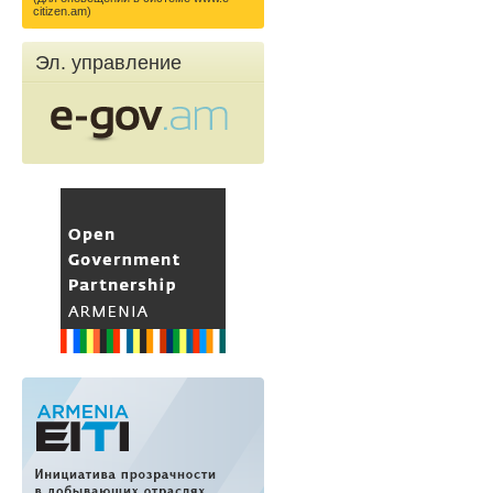
citizen.am)
Эл. управление