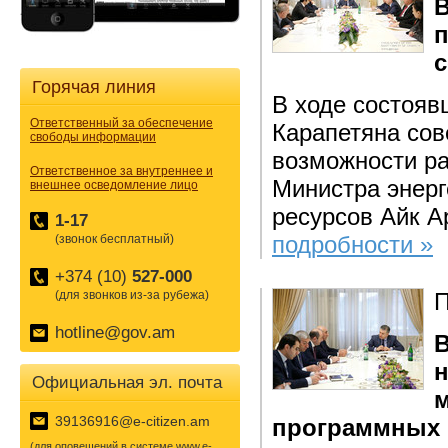
п
с
Горячая линия
В ходе состояв
Ответственный за обеспечение
Карапетяна со
свободы информации
возможности ра
Ответственное за внутреннее и
Министра энерг
внешнее осведомление лицо
ресурсов Айк А
1-17
подробности »
(звонок бесплатный)
+374 (10)
527-000
(для звонков из-за рубежа)
П
hotline@gov.am
В
н
Официальная эл. почта
м
39136916@e-citizen.am
программных 
(для оповещений в системе www.e-