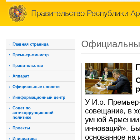
Официальны
Главная страница
Премьер-министр
П
Правительство
Аппарат
О
Официальные новости
р
Иинформационный центр
У И.о. Премьер
Совет по
совещание, в х
антикоррупционной
политике
умной Армении:
инноваций». Б
Проекты
основанное на
Инициатива