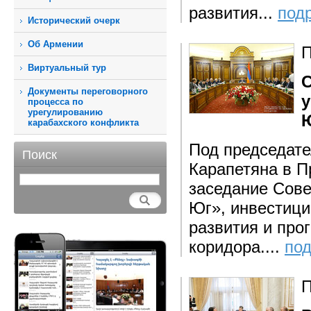
развития...
под
Исторический очерк
Об Армении
П
Виртуальный тур
С
Документы переговорного
у
процесса по
урегулированию
карабахского конфликта
Под председате
Поиск
Карапетяна в П
заседание Сове
Юг», инвестици
развития и пр
коридора....
под
П