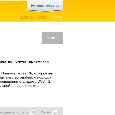
Հայերեն
English
Русский
Архив
платно получат приемники
 Правительства РА, которое вел
вительство одобрило порядок
левидения стандарта DVB-T2,
льной...
подробности »
тправить по эл. почте
Печать