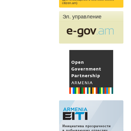
citizen.am)
Эл. управление