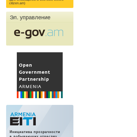
citizen.am)
Эл. управление