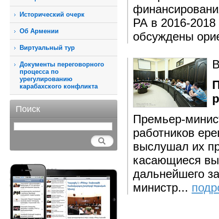
финансирования
Исторический очерк
РА в 2016-2018 
Об Армении
обсуждены ори
Виртуальный тур
В
Документы переговорного
процесса по
урегулированию
П
карабахского конфликта
р
Поиск
Премьер-минист
работников ере
выслушал их п
касающиеся вы
дальнейшего за
министр...
подр