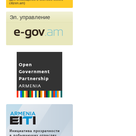
citizen.am)
Эл. управление