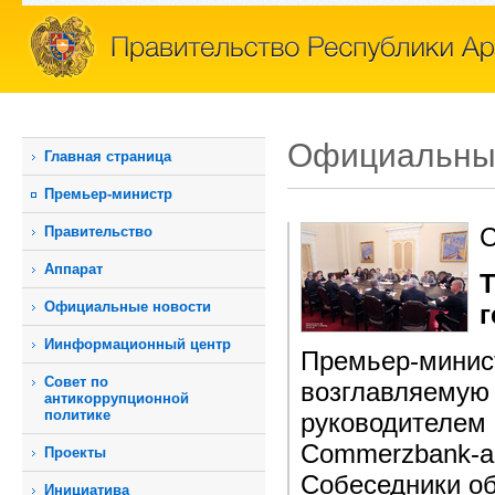
Официальны
Главная страница
Премьер-министр
С
Правительство
Аппарат
Т
Официальные новости
г
Иинформационный центр
Премьер-минист
Совет по
возглавляемую 
антикоррупционной
политике
руководителем
Commerzbank-а
Проекты
Собеседники о
Инициатива