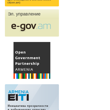
citizen.am)
Эл. управление