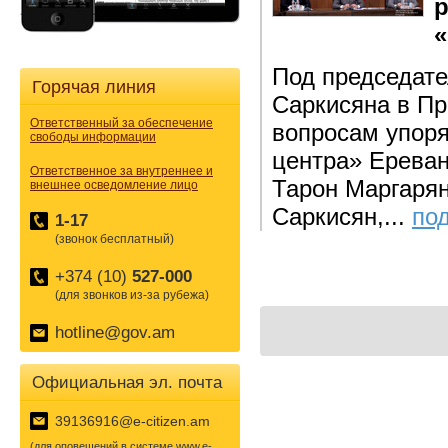
р
«
Под председат
Горячая линия
Саркисяна в Пр
Ответственный за обеспечение
вопросам упоря
свободы информации
центра» Ереван
Ответственное за внутреннее и
Тарон Маргарян
внешнее осведомление лицо
Саркисян,...
по
1-17
(звонок бесплатный)
+374 (10)
527-000
(для звонков из-за рубежа)
hotline@gov.am
Официальная эл. почта
39136916@e-citizen.am
(для оповещений в системе www.e-