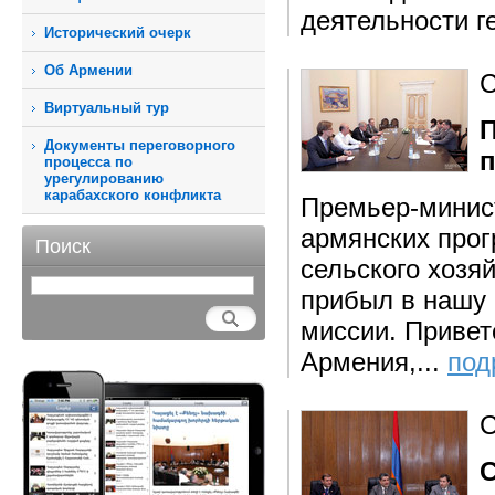
деятельности ге
Исторический очерк
Об Армении
С
Виртуальный тур
П
Документы переговорного
п
процесса по
урегулированию
карабахского конфликта
Премьер-минист
армянских про
Поиск
сельского хозя
прибыл в нашу 
миссии. Привет
Армения,...
под
С
С